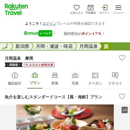
お気に入り
予約確認
ログイン
メニュー
全国
全国
新潟県
月岡・瀬波・咲花
月岡温泉
月岡温泉
月岡温泉 摩周
プラン
施設紹介
部屋
写真
クーポン
クチコミ
魚介を楽しむスタンダードコース【風・海鮮】プラン
1/4