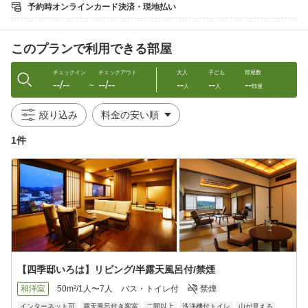
ース。
予約時オンラインカード決済・現地払い
当館一番人気・標準のスタンダードコースの内容から肉類を魚介
類に変更し、さらに新潟らしい・日本海の幸を満喫できるプラン
をご用意。
このプランで利用できる部屋
新潟や近海の魚介類を堪能したい方はもちろん、「お肉が苦
手…」「そんなにたくさんお肉は食べられない」
といった方にもおすすめ。
チェックイン
チェックアウト
大人
子ども
部屋数
--/--
--/--
--
--
--
新潟や近海の海の幸と旬の地場野菜で、素敵な時間をお楽しみく
〜
人
人
部屋
ださい。
絞り込み
■ご夕食■ 食事処：レストラン
お造里：近海の恵み彩々
1件
焼物 ：旬の魚介の焼物
台物 ：季節の野菜の蒸し物など 全7品
※仕入れ状況や季節により内容は都度変更しております。
□ご朝食□ 食事処：レストラン
月岡産コシヒカリの甘さを存分に楽しめるよう、籠膳に並ぶ様々
なご飯のお供と新鮮なサラダやヤスダヨーグルト・フレッシュフ
ルーツなどをご用意。
朝からゆったりとした時間をお楽しみください。
【四季邸いろは】リビング/半露天風呂付/禁煙
◆お電話番号は当日でもご連絡がとれるよう、ご宿泊者ご本人様
和洋室
50m²/1人〜7人
バス・トイレ付
禁煙
の携帯電話番号をご入力ください。
インターネット可
露天風呂付き客室
二間以上
洗浄機付トイレ
山が見える