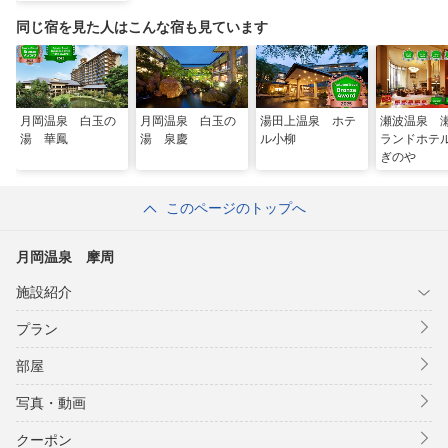
同じ宿を見た人はこんな宿も見ています
月岡温泉 白玉の
月岡温泉 白玉の
湯田上温泉 ホテ
瀬波温泉 
湯 華鳳
湯 泉慶
ル小柳
ランドホテ
ぎのや
このページのトップへ
月岡温泉 摩周
施設紹介
プラン
部屋
写真・動画
クーポン