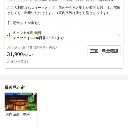
◆「宿への要望」をご記入いただいた方は【@masyuu.co.jp】の
ドメインを受信出来る様に設定をお願いします。
お二人利用ならスイートとして、気の合う方と楽しい時間を過ごすお部屋
としてもご利用いただけます。（室内風呂は沸かし湯となります）
朝食あり 夕食あり
お1人さま1泊（3名1室利用時） (税込)
空室・料金確認
31,900
円
／人〜
ポイント(1%)
最近見た宿
月岡温泉 摩周