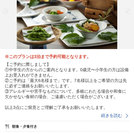
※このプランは3泊まで予約可能となります。
【ご予約に際しまして】
①中学生の方からのご案内となります。0歳児〜小学生の方は設備
上お受入れができません。
②ご予約は「最大6名様まで」です。7名様以上をご希望の方は先
に必ずご連絡をお願いいたします。
③アレルギーや苦手なものについて、多岐にわたる場合や和食に
欠かせない食材の場合、ご遠慮いただく場合がございます。
以上3点にご留意とご理解ご了承をお願いいたします。
続きを読む
---------------------------------------------------------------
朝食・夕食付き
気の置けないご友人との楽しいひと時を演出するスタンダードコ