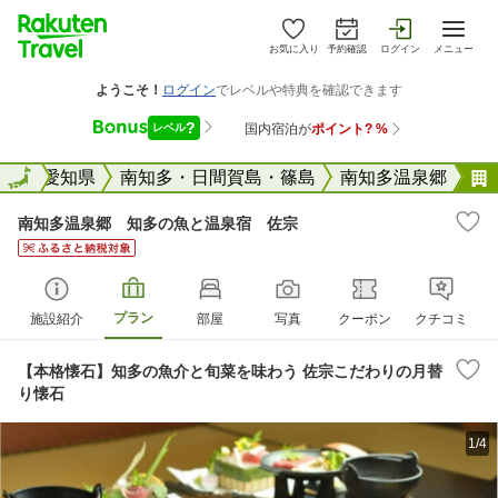
お気に入り
予約確認
ログイン
メニュー
全国
全国
愛知県
南知多・日間賀島・篠島
南知多温泉郷
南知多温泉郷 知多の魚と温泉宿 佐宗
プラン
施設紹介
部屋
写真
クーポン
クチコミ
【本格懐石】知多の魚介と旬菜を味わう 佐宗こだわりの月替
り懐石
1/4