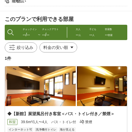
現地払い
宗。
料理長は、昭和天皇の御膳料理を務めた料理人に直接師事し、
その技と哲学を礎に、旬の食材を一皿一皿丁寧に仕立てておりま
このプランで利用できる部屋
す。
知多の恵みと職人の手仕事が織りなす、佐宗ならではの味わいを
お楽しみください。
チェックイン
チェックアウト
大人
子ども
部屋数
--/--
--/--
--
--
--
〜
人
人
部屋
■ご夕食■
絞り込み
＜メニュー例＞
月替わり懐石 全 11 品
1件
・食前酒 旬のお酒
・台物 伊勢湾産やりいかしゃぶしゃぶ
・前菜 旬の食材五種盛り
・冷鉢 手作り胡麻豆腐
・向附 刺身四種盛
・蓋物 季節の変わり茶碗蒸し
・焼肴 伊勢湾産大アサリ洋風焼
・煮付 季節の煮魚
・揚物 大海老フライ又は穴子フライ
◆【新館】展望風呂付き客室＜バス・トイレ付き／禁煙＞
・御飯 桜鯛の焼きおにぎり出汁かけ
・口結 手作りデザート
和室
39.6m²/1人〜4人
バス・トイレ付
禁煙
インターネット可
洗浄機付トイレ
海が見える
※旬の食材を使用するため、上記は一例となります。