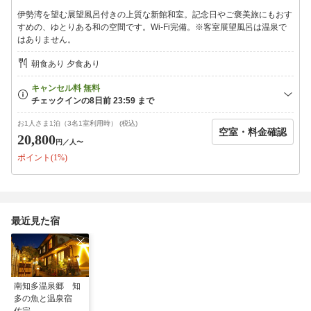
デザートまで手作りにこだわった、季節感あふれるお料理をご用
伊勢湾を望む展望風呂付きの上質な新館和室。記念日やご褒美旅にもおす
意いたします。
すめの、ゆとりある和の空間です。Wi-Fi完備。※客室展望風呂は温泉で
はありません。
・夕食付プランでご予約のお子様は、
【小学生】ミニ懐石 【幼児】お子様プレートをご用意いたしま
朝食あり 夕食あり
す。
ご要望がございましたら事前にご連絡くださいませ。
■ご朝食■
『焚きたて釜飯』をはじめ、旬の干物や地物のシラスなど、
お1人さま1泊（3名1室利用時） (税込)
空室・料金確認
知多の食材を使用した和朝食をご用意いたします。
20,800
円
／人〜
ポイント(1%)
■温泉
地下 1300m から湧き上がる、黄土色で塩気のある南知多温泉郷・
内海温泉を
館内浴場にてお楽しみいただけます。
※新館客室の展望風呂は温泉ではございません。
最近見た宿
■ご案内
※別途入湯税 150 円を頂戴いたします。
※中学生以上は大人料金となります。
※お子様はアメニティー・浴衣・タオルは付きません。
※現地でのお支払いは、現金またはカードをご利用いただけま
南知多温泉郷 知
す。
多の魚と温泉宿