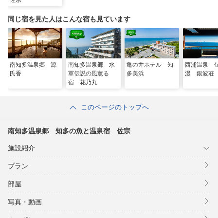
佐宗
同じ宿を見た人はこんな宿も見ています
南知多温泉郷 源
南知多温泉郷 水
亀の井ホテル 知
西浦温泉 
氏香
軍伝説の風薫る
多美浜
漫 銀波荘
宿 花乃丸
このページのトップへ
南知多温泉郷 知多の魚と温泉宿 佐宗
施設紹介
プラン
部屋
写真・動画