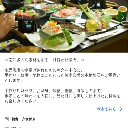
≪南知多の旬素材を彩る「月替わり懐石」≫
地元漁港で水揚げされた旬の魚介を中心に、
手作り・鮮度・地物にこだわった佐宗自慢の本格懐石をご用意い
たします。
手作り胡麻豆腐、お刺身、焼物、揚物、御飯ものまで、
季節ごとの味わいを大切に、見た目にも美しく仕上げたお料理を
お楽しみください。
当館の基本となるおすすめの二食付きプランです。
続きを読む
じゃらんnetランキング 売れた宿大賞2018（愛知県1〜10室部門）
朝食・夕食付き
第3位
プロが選ぶ日本のホテル・旅館100選（2012年）にも選ばれた佐