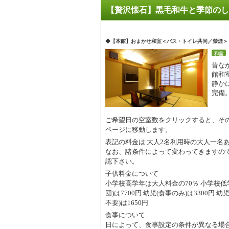
【贅沢懐石】黒毛和牛と季節のし
◆【本館】おまかせ和室＜バス・トイレ共同／禁煙＞
和室
昔な
館和
静か
完備
ご希望日の空室数をクリックすると、そ
ページに移動します。
表記の料金は
大人2名利用時の大人一名
なお、諸条件によって変わってきますの
認下さい。
子供料金について
小学校高学年は大人料金の70％ 小学校低学
団)は7700円 幼児(食事のみ)は3300円 
不要)は1650円
食事について
日によって、食事設定の条件が異なる場