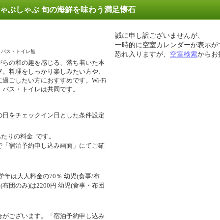
ゃぶしゃぶ 旬の海鮮を味わう満足懐石
誠に申し訳ございませんが、
一時的に空室カレンダーが表示が
バス・トイレ無
恐れ入りますが、
空室検索
からお
がらの和の趣を感じる、落ち着いた本
室。料理をしっかり楽しみたい方や、
に過ごしたい方におすすめです。Wi-Fi
。バス・トイレは共同です。
の日をチェックイン日とした条件設定
あたりの料金
です。
で「宿泊予約申し込み画面」にてご確
年は大人料金の70％ 幼児(食事/布
幼児(布団のみ)は2200円 幼児(食事・布団
合がございます。「宿泊予約申し込み