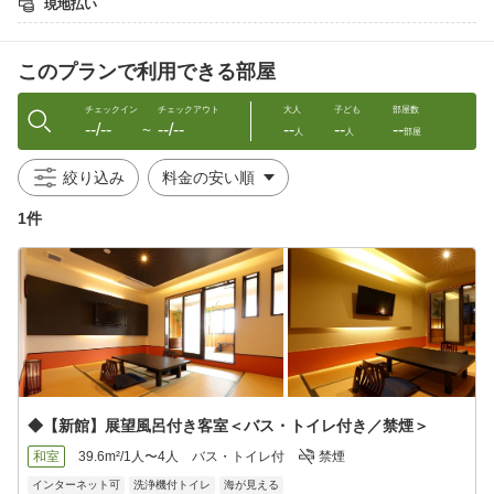
現地払い
第3位
プロが選ぶ日本のホテル・旅館100選（2012年）にも選ばれた佐
宗。
このプランで利用できる部屋
料理長は、昭和天皇の御膳料理を務めた料理人に直接師事し、
その技と哲学を礎に、旬の食材を一皿一皿丁寧に仕立てておりま
す。
チェックイン
チェックアウト
大人
子ども
部屋数
--/--
--/--
--
--
--
知多の恵みと職人の手仕事が織りなす、佐宗ならではの味わいを
〜
人
人
部屋
お楽しみください。
絞り込み
■ご夕食■
1件
「国産黒毛和牛」と、旬の海鮮素材を使った「季節のしゃぶしゃ
ぶ」を
月替り懐石とともにご用意いたします。
＜お品書き例＞
国産黒毛和牛／しゃぶしゃぶ／自家製胡麻豆腐／刺身／創作茶碗
蒸し／
大あさり／大海老フライ又は穴子フライ／創作焼きおにぎり 全 8
品
◆【新館】展望風呂付き客室＜バス・トイレ付き／禁煙＞
≪別注≫ 渡り蟹 ⇒ 時価
和室
39.6m²/1人〜4人
バス・トイレ付
禁煙
濃厚な甘みのある渡り蟹を、追加料理としてご用意できます。
インターネット可
洗浄機付トイレ
海が見える