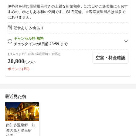
・夕食付プランでご予約のお子様は、
伊勢湾を望む展望風呂付きの上質な新館和室。記念日やご褒美旅にもおす
【小学生】ミニ懐石 【幼児】お子様プレートをご用意いたしま
すめの、ゆとりある和の空間です。Wi-Fi完備。※客室展望風呂は温泉で
す。
はありません。
ご要望がございましたら事前にご連絡くださいませ。
朝食あり 夕食あり
■ご朝食■
『焚きたて釜飯』をはじめ、旬の干物や地物のシラスなど、
知多の食材を使用した和朝食をご用意いたします。
■温泉
お1人さま1泊（3名1室利用時） (税込)
空室・料金確認
地下 1300m から湧き上がる、黄土色で塩気のある南知多温泉郷・
20,800
円
／人〜
内海温泉を
ポイント(1%)
館内浴場にてお楽しみいただけます。
※新館客室の展望風呂は温泉ではございません。
■ご案内
※別途入湯税 150 円を頂戴いたします。
最近見た宿
※中学生以上は大人料金となります。
※お子様はアメニティー・浴衣・タオルは付きません。
※現地でのお支払いは、現金またはカードをご利用いただけま
す。
南知多温泉郷 知
多の魚と温泉宿