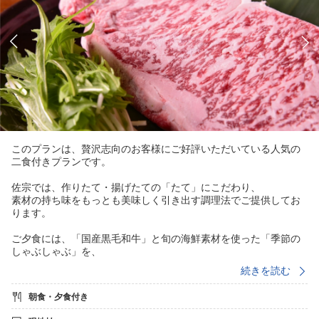
このプランは、贅沢志向のお客様にご好評いただいている人気の
二食付きプランです。
佐宗では、作りたて・揚げたての「たて」にこだわり、
素材の持ち味をもっとも美味しく引き出す調理法でご提供してお
ります。
ご夕食には、「国産黒毛和牛」と旬の海鮮素材を使った「季節の
しゃぶしゃぶ」を、
佐宗こだわりの月替り懐石とともにご用意。
続きを読む
せっかくなら、旬の味覚を少し贅沢に楽しみたいというお客様に
おすすめの内容です。
朝食・夕食付き
じゃらんnetランキング 売れた宿大賞2018（愛知県1〜10室部門）