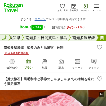
お気に入り
予約確認
ログイン
メニュー
全国
全国
愛知県
南知多・日間賀島・篠島
南知多温泉郷
南知多温泉郷 知多の魚と温泉宿 佐宗
プラン
施設紹介
部屋
写真
クーポン
クチコミ
【贅沢懐石】黒毛和牛と季節のしゃぶしゃぶ 旬の海鮮を味わ
う満足懐石
1/4