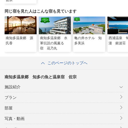
佐宗
同じ宿を見た人はこんな宿も見ています
南知多温泉郷 源
南知多温泉郷 水
亀の井ホテル 知
西浦温泉 
氏香
軍伝説の風薫る
多美浜
漫 銀波荘
宿 花乃丸
このページのトップへ
南知多温泉郷 知多の魚と温泉宿 佐宗
施設紹介
プラン
部屋
写真・動画