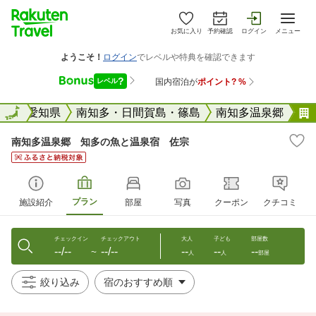
お気に入り
予約確認
ログイン
メニュー
全国
全国
愛知県
南知多・日間賀島・篠島
南知多温泉郷
南知多温泉郷 知多の魚と温泉宿 佐宗
プラン
施設紹介
部屋
写真
クーポン
クチコミ
チェックイン
チェックアウト
大人
子ども
部屋数
--/--
--/--
--
--
--
〜
人
人
部屋
絞り込み