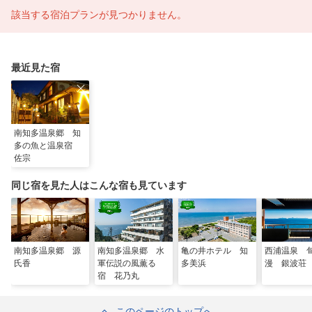
該当する宿泊プランが見つかりません。
最近見た宿
南知多温泉郷 知
多の魚と温泉宿
佐宗
同じ宿を見た人はこんな宿も見ています
南知多温泉郷 源
南知多温泉郷 水
亀の井ホテル 知
西浦温泉 
氏香
軍伝説の風薫る
多美浜
漫 銀波荘
宿 花乃丸
このページのトップへ