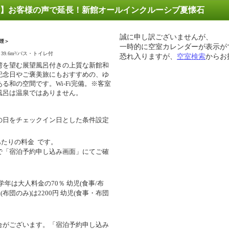
念】お客様の声で延長！新館オールインクルーシブ夏懐石
誠に申し訳ございませんが、
煙＞
一時的に空室カレンダーが表示が
39.6m²/バス・トイレ付
恐れ入りますが、
空室検索
からお
湾を望む展望風呂付きの上質な新館和
記念日やご褒美旅にもおすすめの、ゆ
ある和の空間です。Wi-Fi完備。※客室
風呂は温泉ではありません。
の日をチェックイン日とした条件設定
あたりの料金
です。
で「宿泊予約申し込み画面」にてご確
年は大人料金の70％ 幼児(食事/布
幼児(布団のみ)は2200円 幼児(食事・布団
合がございます。「宿泊予約申し込み