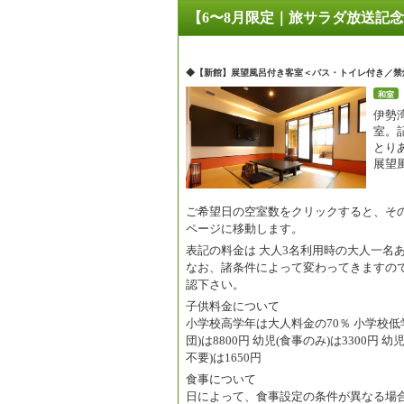
【6〜8月限定｜旅サラダ放送記
◆【新館】展望風呂付き客室＜バス・トイレ付き／禁
和室
伊勢
室。
とり
展望
ご希望日の空室数をクリックすると、そ
ページに移動します。
表記の料金は
大人3名利用時の大人一名
なお、諸条件によって変わってきますの
認下さい。
子供料金について
小学校高学年は大人料金の70％ 小学校低学
団)は8800円 幼児(食事のみ)は3300円 
不要)は1650円
食事について
日によって、食事設定の条件が異なる場