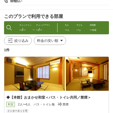
現地払い
海の幸と山の幸をどちらも味わえる、
9月・10月だけの限定プランです。
このプランで利用できる部屋
さらに、本プランではお客様にご好評いただいている
知多宗庵商品をお土産としてお持ち帰りいただけます。
チェックイン
チェックアウト
大人
子ども
部屋数
--/--
--/--
--
--
--
〜
人
人
部屋
─────＜プラン特典＞─────
●9月・10月限定の秋特別懐石
絞り込み
●知多宗庵商品のお土産付き
●新館はオールインクルーシブでご案内
1件
─────────────────
■ご夕食■
秋の味覚を盛り込んだ特別懐石をご用意いたします。
＜お料理一例＞
・食前酒 手作り梅酒
・前菜 旬の食材四種盛
・台物 伊勢海老ステーキ レモンバターを添えて
・強肴 国産黒毛和牛A5ステーキ 三種の手作りソースで
◆【本館】おまかせ和室＜バス・トイレ共同／禁煙＞
・冷鉢 手作り胡麻豆腐
・向付 旬の食材四種盛
和室
2人〜6人
バス・トイレ無
禁煙
・変皿 紅葉鯛のしゃぶしゃぶ 手作りポン酢で
インターネット可
・焼肴 大アサリ洋風焼