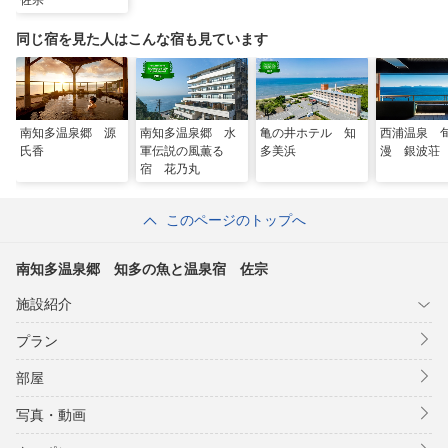
佐宗
※数に限りがございますので、お早めのご予約をおすすめいたし
ます。
同じ宿を見た人はこんな宿も見ています
南知多温泉郷 源
南知多温泉郷 水
亀の井ホテル 知
西浦温泉 
氏香
軍伝説の風薫る
多美浜
漫 銀波荘
宿 花乃丸
このページのトップへ
南知多温泉郷 知多の魚と温泉宿 佐宗
施設紹介
プラン
部屋
写真・動画