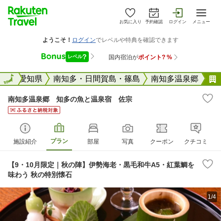
お気に入り
予約確認
ログイン
メニュー
全国
全国
愛知県
南知多・日間賀島・篠島
南知多温泉郷
南知多温泉郷 知多の魚と温泉宿 佐宗
プラン
施設紹介
部屋
写真
クーポン
クチコミ
【9・10月限定｜秋の陣】伊勢海老・黒毛和牛A5・紅葉鯛を
味わう 秋の特別懐石
1/4