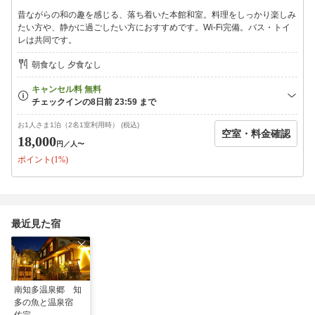
・蒸物 鯛とハモの土瓶蒸し すだちを添えて
昔ながらの和の趣を感じる、落ち着いた本館和室。料理をしっかり楽しみ
・焼物 伊勢湾産カマス 一汐焼
たい方や、静かに過ごしたい方におすすめです。Wi-Fi完備。バス・トイ
・御食事 穴子の焼おにぎり 出汁かけ
レは共同です。
・口結 苺タルトとなめらかプリン
朝食なし 夕食なし
※仕入れ状況により内容が変更となる場合がございます。
■お土産特典■
知多宗庵商品より、お好きな商品を1点お選びいただけます。
お1人さま1泊（2名1室利用時） (税込)
空室・料金確認
＜選べるお土産一例＞
18,000
円
／人〜
・胡麻豆腐
ポイント(1%)
・醤油
・ポン酢
・甘酢
・黄金たれ
最近見た宿
旅の思い出とともに、ご自宅でも佐宗の味をお楽しみください。
■ご案内■
※こちらのプランは9月・10月限定です。
※料金は現行の旅サラダ限定プランと同じ価格設定でご案内予定
です。
南知多温泉郷 知
※新館のみオールインクルーシブでのご案内となります。
多の魚と温泉宿
※本館・新館ともに知多宗庵商品のお土産付きです。