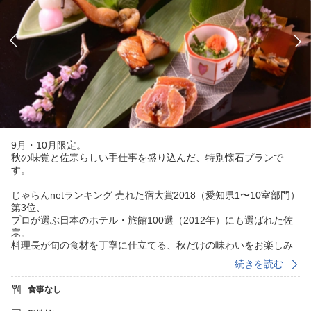
9月・10月限定。
秋の味覚と佐宗らしい手仕事を盛り込んだ、特別懐石プランで
す。
じゃらんnetランキング 売れた宿大賞2018（愛知県1〜10室部門）
第3位、
プロが選ぶ日本のホテル・旅館100選（2012年）にも選ばれた佐
宗。
料理長が旬の食材を丁寧に仕立てる、秋だけの味わいをお楽しみ
ください。
続きを読む
ご夕食は、伊勢海老ステーキ、国産黒毛和牛A5ステーキ、紅葉鯛
食事なし
のしゃぶしゃぶ、
鯛とはもの土瓶蒸しなどを盛り込んだ、秋の特別懐石。