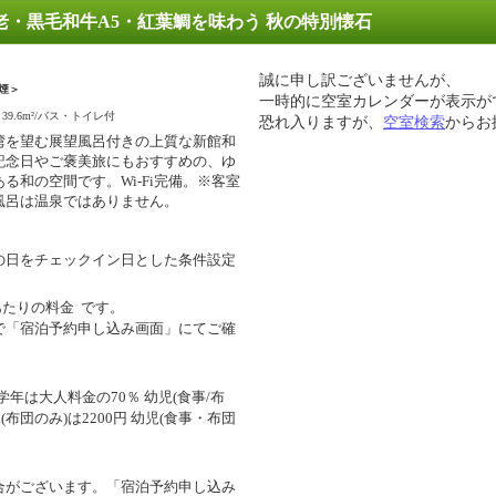
老・黒毛和牛A5・紅葉鯛を味わう 秋の特別懐石
誠に申し訳ございませんが、
煙＞
一時的に空室カレンダーが表示が
39.6m²/バス・トイレ付
恐れ入りますが、
空室検索
からお
湾を望む展望風呂付きの上質な新館和
記念日やご褒美旅にもおすすめの、ゆ
ある和の空間です。Wi-Fi完備。※客室
風呂は温泉ではありません。
の日をチェックイン日とした条件設定
あたりの料金
です。
で「宿泊予約申し込み画面」にてご確
年は大人料金の70％ 幼児(食事/布
幼児(布団のみ)は2200円 幼児(食事・布団
合がございます。「宿泊予約申し込み