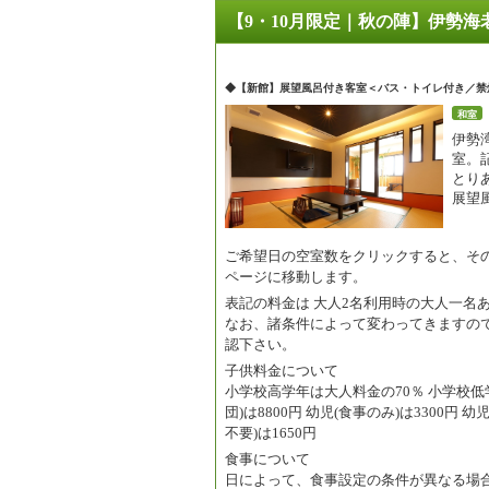
【9・10月限定｜秋の陣】伊勢海
◆【新館】展望風呂付き客室＜バス・トイレ付き／禁
和室
伊勢
室。
とり
展望
ご希望日の空室数をクリックすると、そ
ページに移動します。
表記の料金は
大人2名利用時の大人一名
なお、諸条件によって変わってきますの
認下さい。
子供料金について
小学校高学年は大人料金の70％ 小学校低学
団)は8800円 幼児(食事のみ)は3300円 
不要)は1650円
食事について
日によって、食事設定の条件が異なる場