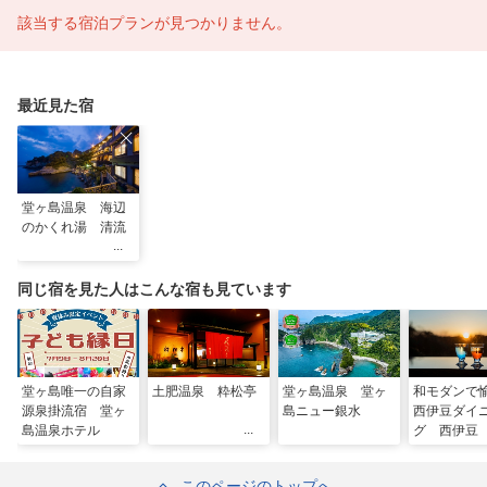
該当する宿泊プランが見つかりません。
最近見た宿
堂ヶ島温泉 海辺
のかくれ湯 清流
同じ宿を見た人はこんな宿も見ています
堂ヶ島唯一の自家
土肥温泉 粋松亭
堂ヶ島温泉 堂ヶ
和モダンで
源泉掛流宿 堂ヶ
島ニュー銀水
西伊豆ダイ
島温泉ホテル
グ 西伊豆
このページのトップへ