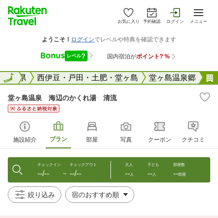
お気に入り
予約確認
ログイン
メニュー
国
静岡県
全国
西伊豆・戸田・土肥・堂ヶ島
堂ヶ島温泉郷
堂ヶ島温泉 海辺のかくれ湯 清流
プラン
施設紹介
部屋
写真
クーポン
クチコミ
チェックイン
チェックアウト
大人
子ども
部屋数
--/--
--/--
--
--
--
〜
人
人
部屋
絞り込み