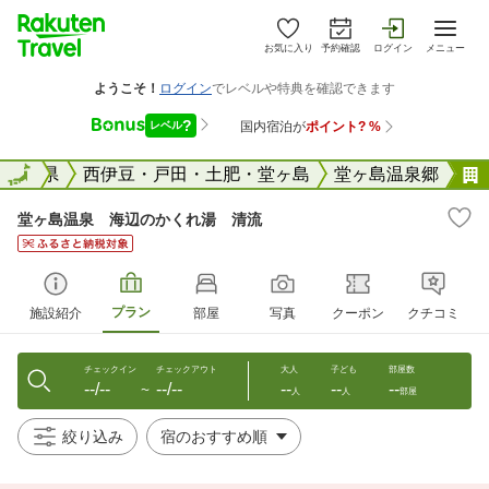
お気に入り
予約確認
ログイン
メニュー
国
静岡県
全国
西伊豆・戸田・土肥・堂ヶ島
堂ヶ島温泉郷
堂ヶ島温泉 海辺のかくれ湯 清流
プラン
施設紹介
部屋
写真
クーポン
クチコミ
チェックイン
チェックアウト
大人
子ども
部屋数
--/--
--/--
--
--
--
〜
人
人
部屋
絞り込み