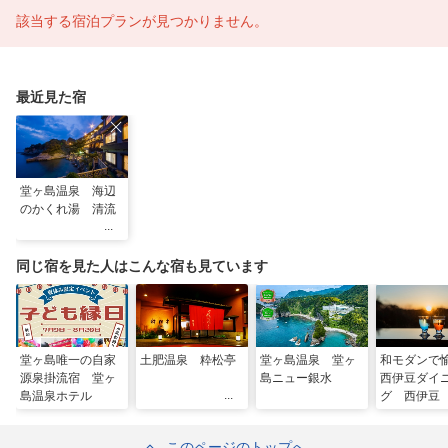
該当する宿泊プランが見つかりません。
最近見た宿
堂ヶ島温泉 海辺
のかくれ湯 清流
同じ宿を見た人はこんな宿も見ています
堂ヶ島唯一の自家
土肥温泉 粋松亭
堂ヶ島温泉 堂ヶ
和モダンで
源泉掛流宿 堂ヶ
島ニュー銀水
西伊豆ダイ
島温泉ホテル
グ 西伊豆
このページのトップへ