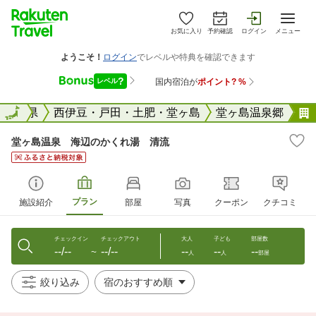
お気に入り
予約確認
ログイン
メニュー
国
静岡県
全国
西伊豆・戸田・土肥・堂ヶ島
堂ヶ島温泉郷
堂ヶ島温泉 海辺のかくれ湯 清流
プラン
施設紹介
部屋
写真
クーポン
クチコミ
チェックイン
チェックアウト
大人
子ども
部屋数
--/--
--/--
--
--
--
〜
人
人
部屋
絞り込み