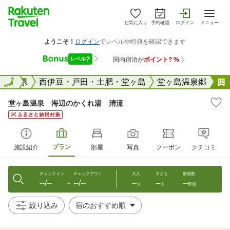
お気に入り
予約確認
ログイン
メニュー
国
静岡県
全国
西伊豆・戸田・土肥・堂ヶ島
堂ヶ島温泉郷
堂ヶ島温泉 海辺のかくれ湯 清流
プラン
施設紹介
部屋
写真
クーポン
クチコミ
チェックイン
チェックアウト
大人
子ども
部屋数
--/--
--/--
--
--
--
〜
人
人
部屋
絞り込み