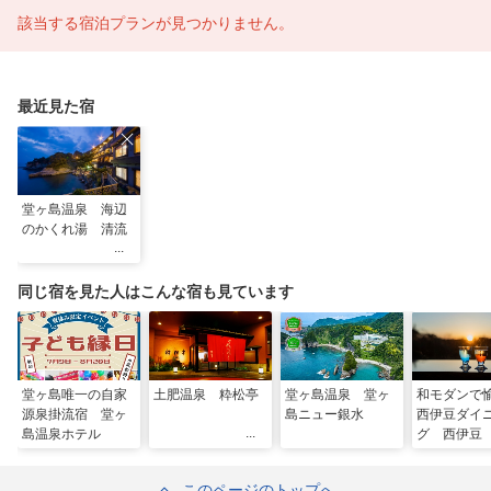
該当する宿泊プランが見つかりません。
最近見た宿
堂ヶ島温泉 海辺
のかくれ湯 清流
同じ宿を見た人はこんな宿も見ています
堂ヶ島唯一の自家
土肥温泉 粋松亭
堂ヶ島温泉 堂ヶ
和モダンで
源泉掛流宿 堂ヶ
島ニュー銀水
西伊豆ダイ
島温泉ホテル
グ 西伊豆
このページのトップへ