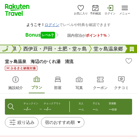
お気に入り
予約確認
ログイン
メニュー
国
静岡県
全国
西伊豆・戸田・土肥・堂ヶ島
堂ヶ島温泉郷
堂ヶ島温泉 海辺のかくれ湯 清流
プラン
施設紹介
部屋
写真
クーポン
クチコミ
チェックイン
チェックアウト
大人
子ども
部屋数
--/--
--/--
--
--
--
〜
人
人
部屋
絞り込み