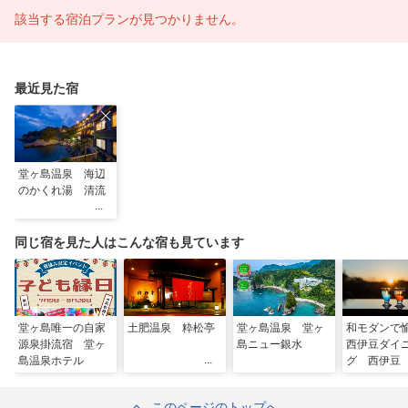
該当する宿泊プランが見つかりません。
最近見た宿
堂ヶ島温泉 海辺
のかくれ湯 清流
同じ宿を見た人はこんな宿も見ています
堂ヶ島唯一の自家
土肥温泉 粋松亭
堂ヶ島温泉 堂ヶ
和モダンで
源泉掛流宿 堂ヶ
島ニュー銀水
西伊豆ダイ
島温泉ホテル
グ 西伊豆
このページのトップへ