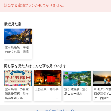
該当する宿泊プランが見つかりません。
最近見た宿
堂ヶ島温泉 海辺
のかくれ湯 清流
同じ宿を見た人はこんな宿も見ています
堂ヶ島唯一の自家
土肥温泉 粋松亭
堂ヶ島温泉 堂ヶ
和モダンで
源泉掛流宿 堂ヶ
島ニュー銀水
西伊豆ダイ
島温泉ホテル
グ 西伊豆
このページのトップへ