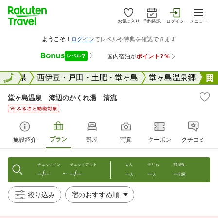
お気に入り
予約確認
ログイン
メニュー
国
静岡県
全国
西伊豆・戸田・土肥・堂ヶ島
堂ヶ島温泉郷
堂ヶ島温泉 海辺のかくれ湯 清流
プラン
施設紹介
部屋
写真
クーポン
クチコミ
チェックイン
チェックアウト
大人
子ども
部屋数
--/--
--/--
--
--
--
〜
人
人
部屋
絞り込み