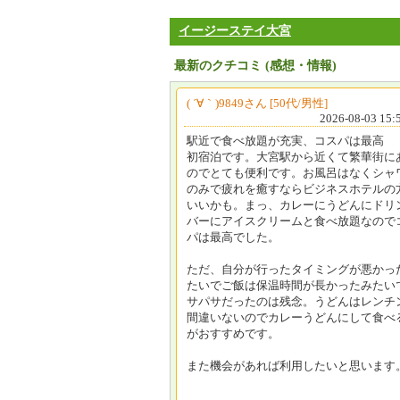
イージーステイ大宮
最新のクチコミ (感想・情報)
( ´∀｀)9849さん [50代/男性]
2026-08-03 15:
駅近で食べ放題が充実、コスパは最高
初宿泊です。大宮駅から近くて繁華街に
のでとても便利です。お風呂はなくシャ
のみで疲れを癒すならビジネスホテルの
いいかも。まっ、カレーにうどんにドリ
バーにアイスクリームと食べ放題なので
パは最高でした。
ただ、自分が行ったタイミングが悪かっ
たいでご飯は保温時間が長かったみたい
サパサだったのは残念。うどんはレンチ
間違いないのでカレーうどんにして食べ
がおすすめです。
また機会があれば利用したいと思います