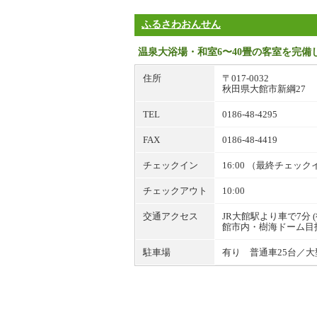
ふるさわおんせん
温泉大浴場・和室6〜40畳の客室を完
住所
〒017-0032
秋田県大館市新綱27
TEL
0186-48-4295
FAX
0186-48-4419
チェックイン
16:00 （最終チェックイ
チェックアウト
10:00
交通アクセス
JR大館駅より車で7分 
館市内・樹海ドーム目
駐車場
有り 普通車25台／