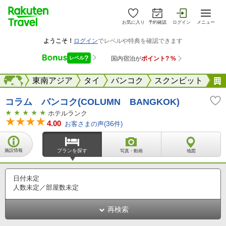
お気に入り
予約確認
ログイン
メニュー
海外
海外
東南アジア
タイ
バンコク
スクンビット
コラム バンコク(COLUMN BANGKOK)
ホテルランク
4.00
お客さまの声(
36
件)
施設情報
プランを探す
写真・動画
地図
日付未定
人数未定／部屋数未定
再検索