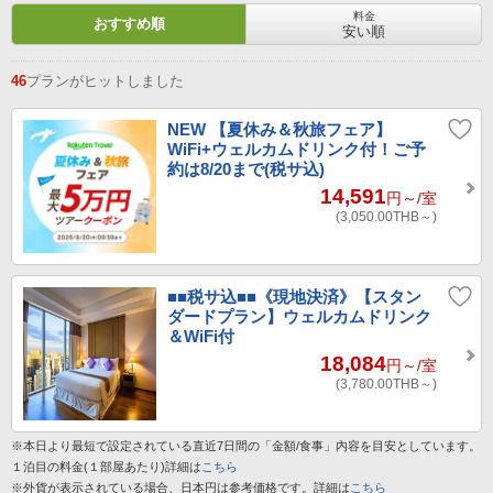
料金
おすすめ順
安い順
46
プランがヒットしました
NEW
【夏休み＆秋旅フェア】
WiFi+ウェルカムドリンク付！ご予
約は8/20まで(税サ込)
14,591
円～
/室
(3,050.00
THB～
)
■■税サ込■■《現地決済》【スタン
ダードプラン】ウェルカムドリンク
＆WiFi付
18,084
円～
/室
(3,780.00
THB～
)
※本日より最短で設定されている直近7日間の「金額/食事」内容を目安としています。
１泊目の料金(１部屋あたり)詳細は
こちら
※外貨が表示されている場合、日本円は参考価格です。詳細は
こちら