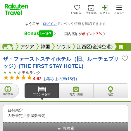
お気に入り
予約確認
ログイン
メニュー
海外
海外
アジア
韓国
ソウル
江西区(金浦空港)
ザ
ザ・ファーストステイホテル（旧、ルーチェブリ
ッジ）(THE FIRST STAY HOTEL)
ホテルランク
4.67
お客さまの声(
15
件)
施設情報
プランを探す
写真・動画
地図
日付未定
人数未定／部屋数未定
再検索