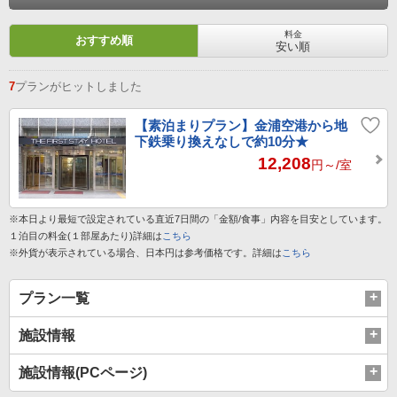
料金
おすすめ順
安い順
7
プランがヒットしました
【素泊まりプラン】金浦空港から地
下鉄乗り換えなしで約10分★
12,208
円～
/室
※本日より最短で設定されている直近7日間の「金額/食事」内容を目安としています。
１泊目の料金(１部屋あたり)詳細は
こちら
※外貨が表示されている場合、日本円は参考価格です。詳細は
こちら
プラン一覧
施設情報
施設情報(PCページ)