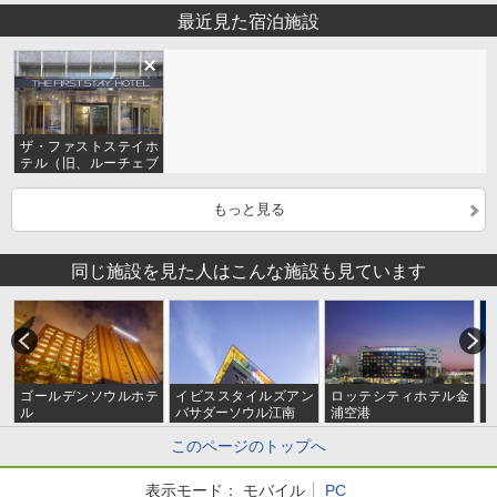
最近見た宿泊施設
ザ・ファストステイホ
テル（旧、ルーチェブ
リッジ）
もっと見る
同じ施設を見た人はこんな施設も見ています
ゴールデンソウルホテ
イビススタイルズアン
ロッテシティホテル金
ル
バサダーソウル江南
浦空港
このページのトップへ
表示モード：
モバイル
PC