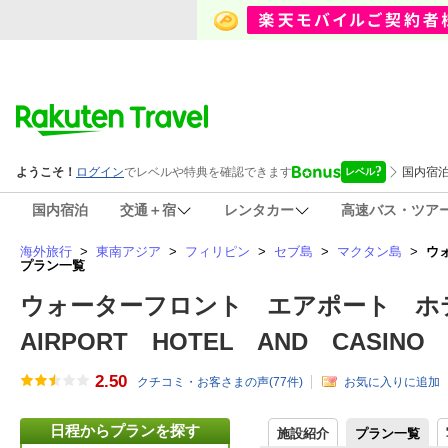
国内宿泊
交通＋宿
レンタカー
高速バス・ツア
海外旅行
>
東南アジア
>
フィリピン
>
セブ島
>
マクタン島
>
ウォ
プラン一覧
ウォーターフロント エアポート ホテ
AIRPORT HOTEL AND CASINO 
2.50
クチコミ・お客さまの声(
77
件)
お気に入りに追加
日程からプランを探す
施設紹介
プラン一覧