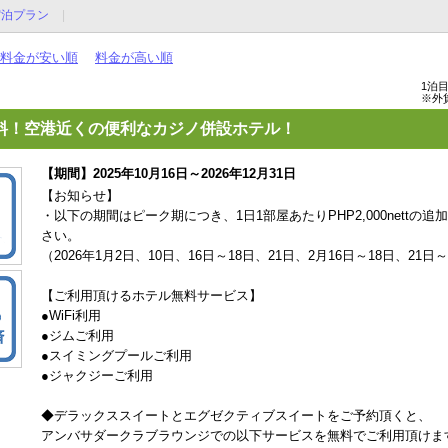
宿泊プラン
料金が安い順
料金が高い順
1泊
※外
料！空港近くの便利なカジノ併設ホテル！
【期間】2025年10月16日～2026年12月31日
【お知らせ】
・以下の期間はピーク期につき、1日1部屋あたりPHP2,000nett
さい。
（2026年1月2日、10日、16日～18日、21日、2月16日～18日、21日
【ご利用頂けるホテル無料サービス】
●WiFi利用
●ジムご利用
●スイミングプールご利用
●ジャクジーご利用
◆デラックススイートとエグゼクティブスイートをご予約頂くと、
アンバサダークラブラウンジでの以下サービスを無料でご利用頂けま