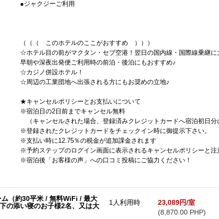
●ジャクジーご利用
（（（ このホテルのここがおすすめ ）））
☆ホテル目の前がマクタン・セブ空港！翌日の国内線・国際線乗継に
早朝や深夜出発便ご利用時の前泊・後泊にもおすすめ♪
☆カジノ併設ホテル！
☆周辺の工業団地へ出張される方にもお奨めの立地♪
★キャンセルポリシーとお支払いについて
※宿泊日の2日前までキャンセル無料
（キャンセルされた場合、登録済みクレジットカードへ宿泊初日分
※登録されたクレジットカードをチェックイン時に御提示下さい。
※支払い時に12.75％の税金が追加課金されます
※予約ステップのログイン画面に表示されるキャンセルポリシーと注
※宿泊後「お客様の声」への口コミ投稿にご協力ください！
30平米 / 無料WiFi / 最大
1人利用時
23,089円/室
以下の添い寝のお子様2名、又は大
(8,870.00 PHP)