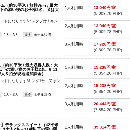
30平米 / 無料WiFi / 最大
1人利用時
13,040円/室
以下の添い寝のお子様2名、又は大
(5,009.78 PHP)
ッドになります/バスタブ付 / キン
2人利用時
13,040円/室
(5,009.78 PHP)
1人～3人
ホテル決済
決済
3人利用時
17,726円/室
(6,809.78 PHP)
約30平米 / 最大収容人数：大
1人利用時
15,238円/室
以下の添い寝のお子様2名。6-11
(5,854.20 PHP)
込/人＆泊が現地追加課金）
ベッドになります/キング1台、又はシ
2人利用時
15,238円/室
(5,854.20 PHP)
1人～3人
ホテル決済
決済
3人利用時
20,444円/室
(7,854.20 PHP)
】デラックススイート（42平米
1人利用時
35,314円/室
たは大人2名＋11歳以下の添い寝