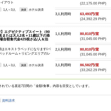
レイアウト
(22,175.00 PHP)
1人～3人
ホテル決済
決済
3人利用時
63,493円/室
(24,392.29 PHP)
】エグゼクティブスイート（90
1人利用時
80,810円/室
3名または大人2名＋11歳以下の添
(31,045.00 PHP)
の場合朝食代金425税さ込/人＆泊
用時はエキストラベッドになります/バ
2人利用時
80,810円/室
 / ベッドルーム＋リビングエリアのレ
(31,045.00 PHP)
3人利用時
86,582円/室
1人～3人
ホテル決済
決済
(33,262.29 PHP)
されている直近7日間の「金額/食事」内容を目安としています。
資料請求