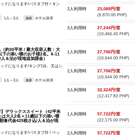
ッドになります/バスタブ付 / キン
2人利用時
23,089円/室
(8,870.00 PHP)
1人～3人
ホテル決済
決済
3人利用時
27,244円/室
(10,466.45 PHP)
約30平米 / 最大収容人数：大
1人利用時
27,706円/室
以下の添い寝のお子様2名。6-11
(10,644.00 PHP)
込/人＆泊が現地追加課金）
ベッドになります/キング1台、又はシ
2人利用時
27,706円/室
(10,644.00 PHP)
1人～3人
ホテル決済
決済
3人利用時
32,324円/室
(12,417.83 PHP)
】デラックススイート（42平米
1人利用時
57,722円/室
たは大人2名＋11歳以下の添い寝
(22,175.00 PHP)
合朝食代金425税さ込/人＆泊が現
ッドになります/バスタブ付 / ベッ
2人利用時
57,722円/室