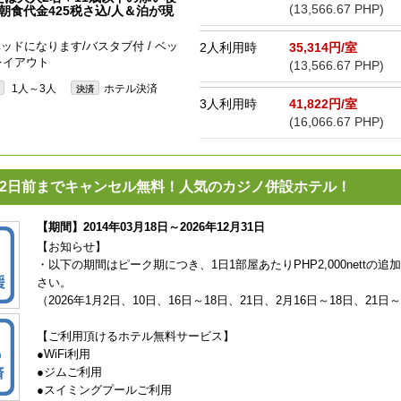
(13,566.67 PHP)
合朝食代金425税さ込/人＆泊が現
ッドになります/バスタブ付 / ベッ
2人利用時
35,314円/室
レイアウト
(13,566.67 PHP)
1人～3人
ホテル決済
決済
3人利用時
41,822円/室
(16,066.67 PHP)
2日前までキャンセル無料！人気のカジノ併設ホテル！
【期間】2014年03月18日～2026年12月31日
【お知らせ】
・以下の期間はピーク期につき、1日1部屋あたりPHP2,000nett
さい。
（2026年1月2日、10日、16日～18日、21日、2月16日～18日、21日
【ご利用頂けるホテル無料サービス】
●WiFi利用
●ジムご利用
●スイミングプールご利用