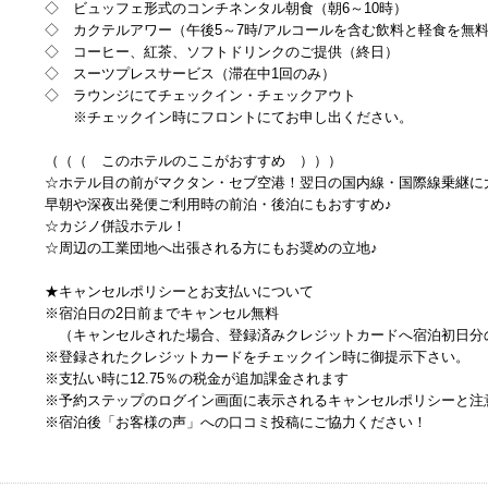
◇ ビュッフェ形式のコンチネンタル朝食（朝6～10時）
◇ カクテルアワー（午後5～7時/アルコールを含む飲料と軽食を無
◇ コーヒー、紅茶、ソフトドリンクのご提供（終日）
◇ スーツプレスサービス（滞在中1回のみ）
◇ ラウンジにてチェックイン・チェックアウト
※チェックイン時にフロントにてお申し出ください。
（（（ このホテルのここがおすすめ ）））
☆ホテル目の前がマクタン・セブ空港！翌日の国内線・国際線乗継に
早朝や深夜出発便ご利用時の前泊・後泊にもおすすめ♪
☆カジノ併設ホテル！
☆周辺の工業団地へ出張される方にもお奨めの立地♪
★キャンセルポリシーとお支払いについて
※宿泊日の2日前までキャンセル無料
（キャンセルされた場合、登録済みクレジットカードへ宿泊初日分
※登録されたクレジットカードをチェックイン時に御提示下さい。
※支払い時に12.75％の税金が追加課金されます
※予約ステップのログイン画面に表示されるキャンセルポリシーと注
※宿泊後「お客様の声」への口コミ投稿にご協力ください！