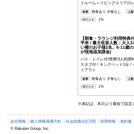
ドルーム＋リビングエリアの
朝食あり 夕食なし
食事
人数
1%
ポイント
【朝食・ラウンジ利用特典付
平米 / 最大収容人数：大人
い寝のお子様2名。6-11歳
が現地追加課金)
バス・トイレ付/禁煙/3人利
スタブ付 / キングベッド1台
イアウト
朝食あり 夕食なし
食事
人数
1%
ポイント
※表記は、本日より最短で設定
会社情報
個人情報保護方針
社会的責任[CSR]
採用情報
規約集
© Rakuten Group, Inc.