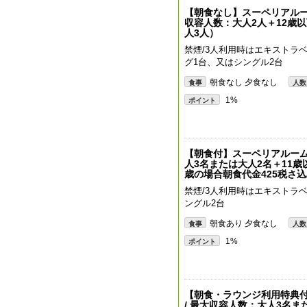
【朝食なし】スーペリアルーム（約
収容人数：大人2人＋12歳
人3人）
禁煙/3人利用時はエキストラベ
グ1台、又はシングル2台
朝食なし 夕食なし
食事
人数
1%
ポイント
【朝食付】スーペリアルーム（
人3名または大人2名＋11歳
歳の場合朝食代金425税さ
禁煙/3人利用時はエキストラ
ングル2台
朝食あり 夕食なし
食事
人数
1%
ポイント
【朝食・ラウンジ利用特典付
/ 最大収容人数：大人3名ま