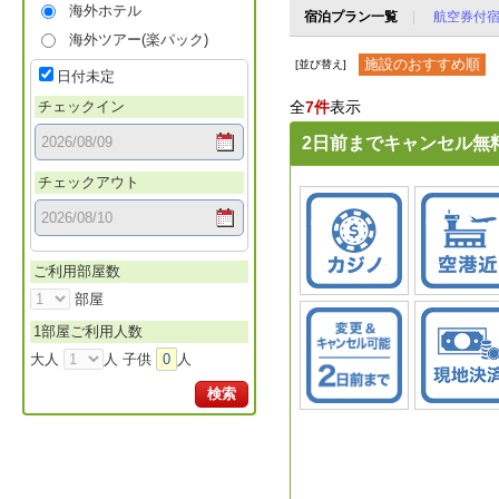
海外ホテル
宿泊プラン一覧
航空券付
海外ツアー(楽パック)
施設のおすすめ順
[並び替え]
日付未定
チェックイン
全
7件
表示
2日前までキャンセル無
チェックアウト
ご利用部屋数
部屋
1部屋ご利用人数
大人
人 子供
0
人
検索