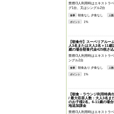
禁煙/3人利用時はエキストラベ
グ1台、又はシングル2台
朝食なし 夕食なし
食事
人数
1%
ポイント
【朝食付】スーペリアルーム（
人3名または大人2名＋11歳
歳の場合朝食代金425税さ
禁煙/3人利用時はエキストラ
ングル2台
朝食あり 夕食なし
食事
人数
1%
ポイント
【朝食・ラウンジ利用特典付
/ 最大収容人数：大人3名ま
のお子様2名。6-11歳の場
地追加課金
禁煙/3人利用時はエキストラベ