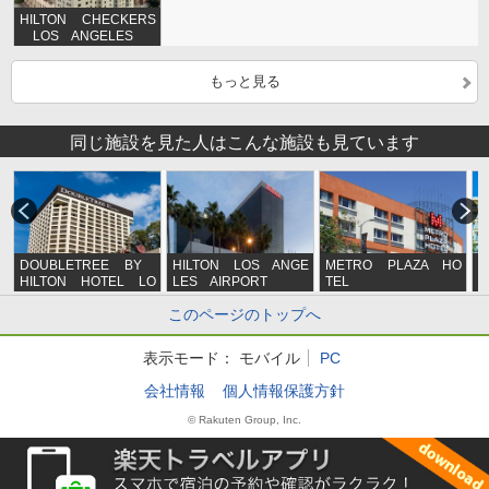
HILTON CHECKERS
LOS ANGELES
もっと見る
同じ施設を見た人はこんな施設も見ています
DOUBLETREE BY
HILTON LOS ANGE
METRO PLAZA HO
M
HILTON HOTEL LO
LES AIRPORT
TEL
O
S ANGELES DOW
NTOWN
このページのトップへ
表示モード：
モバイル
PC
会社情報
個人情報保護方針
© Rakuten Group, Inc.