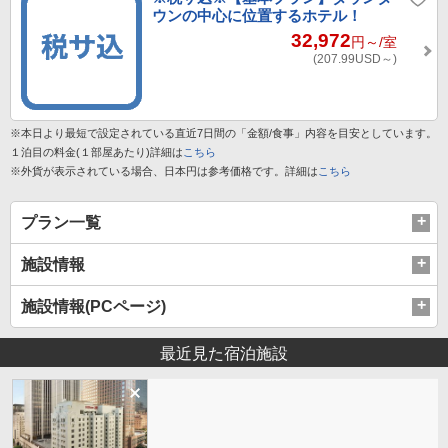
ウンの中心に位置するホテル！
32,972
円～
/室
(207.99
USD～
)
※本日より最短で設定されている直近7日間の「金額/食事」内容を目安としています。
１泊目の料金(１部屋あたり)詳細は
こちら
※外貨が表示されている場合、日本円は参考価格です。詳細は
こちら
プラン一覧
施設情報
施設情報(PCページ)
最近見た宿泊施設