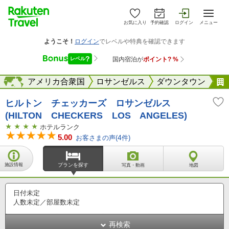
お気に入り
予約確認
ログイン
メニュー
外
北米
海外
アメリカ合衆国
ロサンゼルス
ダウンタウン
ヒルトン チェッカーズ ロサンゼルス
(HILTON CHECKERS LOS ANGELES)
ホテルランク
5.00
お客さまの声(
4
件)
施設情報
プランを探す
写真・動画
地図
日付未定
人数未定／部屋数未定
再検索