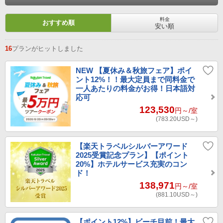
料金
おすすめ順
安い順
16
プランがヒットしました
NEW
【夏休み＆秋旅フェア】ポイ
ント12%！！最大定員まで同料金で
一人あたりの料金がお得！日本語対
応可
123,530
円～
/室
(783.20
USD～
)
【楽天トラベルシルバーアワード
2025受賞記念プラン】【ポイント
20%】ホテルサービス充実のコン
ド！
138,971
円～
/室
(881.10
USD～
)
【ポイント12%】ビーチ目前！最大