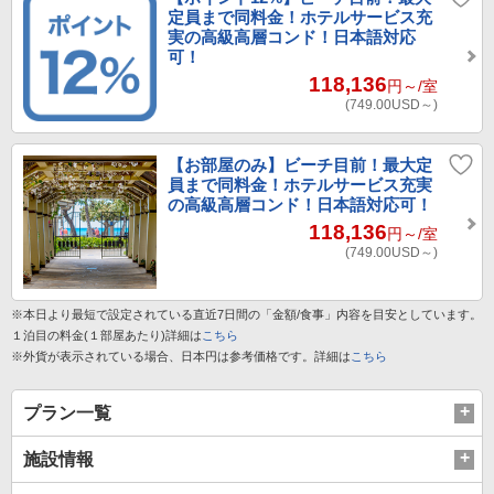
定員まで同料金！ホテルサービス充
実の高級高層コンド！日本語対応
可！
118,136
円～
/室
(749.00
USD～
)
【お部屋のみ】ビーチ目前！最大定
員まで同料金！ホテルサービス充実
の高級高層コンド！日本語対応可！
118,136
円～
/室
(749.00
USD～
)
※本日より最短で設定されている直近7日間の「金額/食事」内容を目安としています。
１泊目の料金(１部屋あたり)詳細は
こちら
※外貨が表示されている場合、日本円は参考価格です。詳細は
こちら
プラン一覧
施設情報