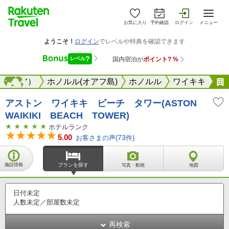
お気に入り
予約確認
ログイン
メニュー
ロネシア）
海外
ホノルル(オアフ島)
ホノルル
ワイキキ
アストン ワイキキ ビーチ タワー(ASTON
WAIKIKI BEACH TOWER)
ホテルランク
5.00
お客さまの声(
73
件)
施設情報
プランを探す
写真・動画
地図
日付未定
人数未定／部屋数未定
再検索