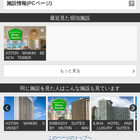
施設情報(PCページ)
最近見た宿泊施設
ASTON WAIKIKI BE
ACH TOWER
もっと見る
同じ施設を見た人はこんな施設も見ています
ASTON WAIKIKI S
EMBASSY SUITES
ILIKAI HOTEL AND
K
UNSET
BY HILTON - WAI
LUXURY SUITES
a
KIKI BEACH WALK
&
このページのトップへ