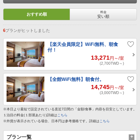
料金
おすすめ順
安い順
6
プランがヒットしました
【楽天会員限定】WiFi無料、朝食
付！
13,271
円～
/室
(2,700
TWD～
)
【全館WiFi無料】朝食付。
14,745
円～
/室
(3,000
TWD～
)
※本日より最短で設定されている直近7日間の「金額/食事」内容を目安としています。
１泊目の料金(１部屋あたり)詳細は
こちら
※外貨が表示されている場合、日本円は参考価格です。詳細は
こちら
プラン一覧