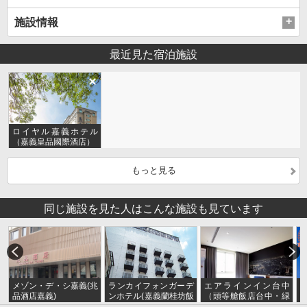
施設情報
最近見た宿泊施設
ロイヤル嘉義ホテル
（嘉義皇品國際酒店）
もっと見る
同じ施設を見た人はこんな施設も見ています
メゾン・デ・シ嘉義(兆
ランカイフォンガーデ
エアラインイン台中
品酒店嘉義)
ンホテル(嘉義蘭桂坊飯
（頭等艙飯店台中・緑
飯
店)
園道館）