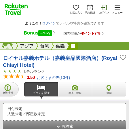
お気に入り
予約確認
ログイン
メニュー
海外
海外
アジア
台湾
嘉義
ロイヤル嘉義ホテル（嘉
ロイヤル嘉義ホテル（嘉義皇品國際酒店）(Royal
Chiayi Hotel)
ホテルランク
3.50
お客さまの声(
10
件)
施設情報
プランを探す
写真・動画
地図
日付未定
人数未定／部屋数未定
再検索