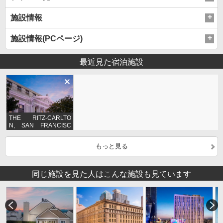
施設情報
施設情報(PCページ)
最近見た宿泊施設
THE RITZ-CARLTO
N, SAN FRANCISC
O
もっと見る
同じ施設を見た人はこんな施設も見ています