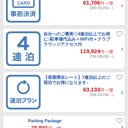
61,706
円～
/室
(389.25
USD～
)
自分へのご褒美◇4連泊以上でお得
に♪駐車場代込み＋WiFi付＋クラブ
ラウンジアクセス付
119,924
円～
/室
(756.50
USD～
)
【長期滞在レート】7連泊以上のご
宿泊でお得になります♪
63,133
円～
/室
(398.25
USD～
)
Parking Package
76,931