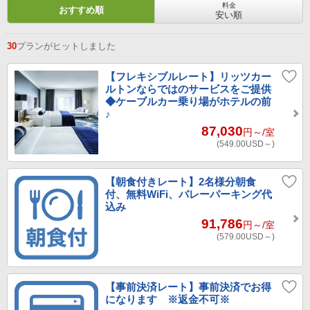
料金
おすすめ順
安い順
30
プランがヒットしました
【フレキシブルレート】リッツカー
ルトンならではのサービスをご提供
◆ケーブルカー乗り場がホテルの前
♪
87,030
円～
/室
(549.00
USD～
)
【朝食付きレート】2名様分朝食
付、無料WiFi、バレーパーキング代
込み
91,786
円～
/室
(579.00
USD～
)
【事前決済レート】事前決済でお得
になります ※返金不可※