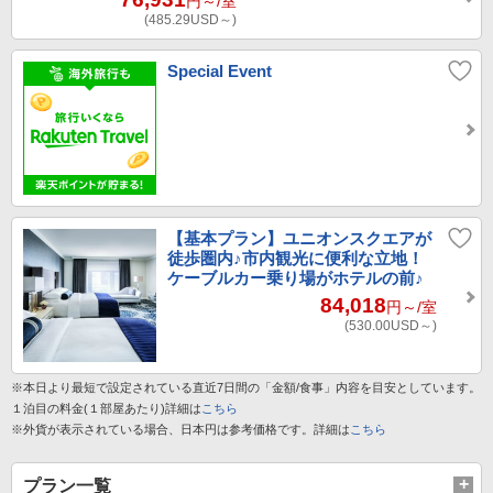
円～
/室
(485.29
USD～
)
Special Event
【基本プラン】ユニオンスクエアが
徒歩圏内♪市内観光に便利な立地！
ケーブルカー乗り場がホテルの前♪
84,018
円～
/室
(530.00
USD～
)
※本日より最短で設定されている直近7日間の「金額/食事」内容を目安としています。
１泊目の料金(１部屋あたり)詳細は
こちら
※外貨が表示されている場合、日本円は参考価格です。詳細は
こちら
プラン一覧