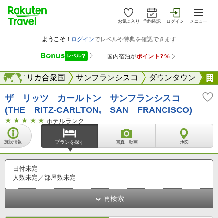
お気に入り
予約確認
ログイン
メニュー
アメリカ合衆国
海外
サンフランシスコ
ダウンタウン
ザ リッツ カールトン サンフランシスコ
(THE RITZ-CARLTON, SAN FRANCISCO)
ホテルランク
施設情報
プランを探す
写真・動画
地図
日付未定
人数未定／部屋数未定
再検索