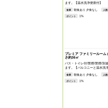
ます。【温水洗浄便座付】
朝食あり 夕食なし
食事
人数
1%
ポイント
プレミア ファミリールーム (1
さ約36㎡
バス・トイレ付/禁煙/禁煙/別
ます。【バルコニーと温水洗
朝食あり 夕食なし
食事
人数
1%
ポイント