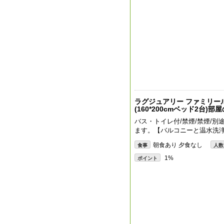
ラグジュアリー ファミリー
(160*200cmベッド2台)部
バス・トイレ付/禁煙/禁煙/別
ます。【バルコニーと温水洗
朝食あり 夕食なし
食事
人数
1%
ポイント