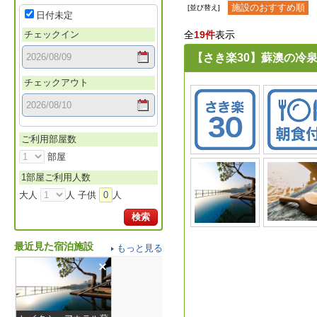
施設のおすすめ順
[並び替え]
日付未定
チェックイン
全
19件
表示
【さき楽30】蘇澳の冷
チェックアウト
ご利用部屋数
部屋
1部屋ご利用人数
大人
人 子供
0
人
検索
最近見た宿泊施設
もっと見る