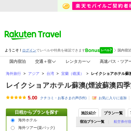
国内宿泊
交通＋宿
レンタカー
高速バス・ツア
海外旅行
>
アジア
>
台湾
>
宜蘭（礁溪）
>
レイクショアホテル蘇澳(煙
レイクショアホテル蘇澳(煙波蘇澳四季雙泉館)
5.00
クチコミ・お客さまの声(
5
件)
お気に入りに追加
日程からプランを探す
施設紹介
プラン一覧
海外ホテル
宿泊プラン一覧
航空券付
海外ツアー(楽パック)