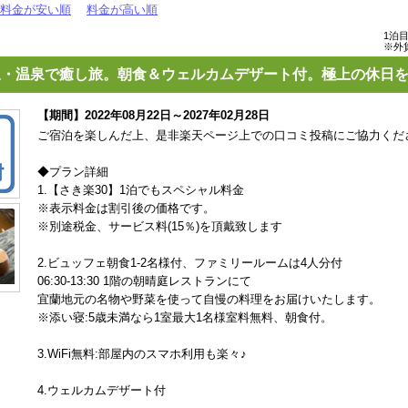
料金が安い順
料金が高い順
1泊
※外
泉・温泉で癒し旅。朝食＆ウェルカムデザート付。極上の休日を
【期間】2022年08月22日～2027年02月28日
ご宿泊を楽しんだ上、是非楽天ページ上での口コミ投稿にご協力くだ
◆プラン詳細
1.【さき楽30】1泊でもスペシャル料金
※表示料金は割引後の価格です。
※別途税金、サービス料(15％)を頂戴致します
2.ビュッフェ朝食1-2名様付、ファミリールームは4人分付
06:30-13:30 1階の朝晴庭レストランにて
宜蘭地元の名物や野菜を使って自慢の料理をお届けいたします。
※添い寝:5歳未満なら1室最大1名様室料無料、朝食付。
3.WiFi無料:部屋内のスマホ利用も楽々♪
4.ウェルカムデザート付