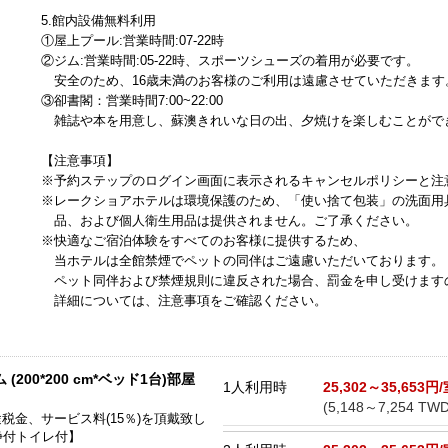
5.館内設備無料利用
①屋上プール:営業時間:07-22時
②ジム:営業時間:05-22時、スポーツシューズの着用が必要です。
安全のため、16歳未満のお客様のご利用は遠慮させていただきます
③卻書閣：営業時間7:00~22:00
雑誌や本を用意し、蘇澳きれいな日の出、夕焼けを楽しむことがで
【注意事項】
レイクショアホテル台
レイクショア ホテ
シルクスプレイス台南
台北
※予約ステップのログイン画面に表示されるキャンセルポリシーと注
南(煙波大飯店台南館)
ル メトロポリス（煙
(台南晶英酒店)
(台
波大飯店新竹都会館）
※レークショアホテルは環境保護のため、「使い捨て包装」の洗面用
品、および個人衛生用品は提供されません。ご了承ください。
※快適なご宿泊体験をすべてのお客様に提供するため、
当ホテルは全館禁煙でペットの同伴はご遠慮いただいております。
ペット同伴および禁煙規則に違反された場合、罰金を申し受けます
詳細については、注意事項をご確認ください。
200*200 cm*ベッド1台)部屋
1人利用時
25,302～35,653円
(5,148～7,254 TWD
途税金、サービス料(15％)を頂戴致し
浄付トイレ付】