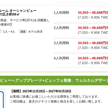
ルーム オーシャンビュー
1人利用時
34,503～48,688円
屋の広さ約36㎡
(7,020～9,906 TWD
途税金、サービス料(15％)を頂戴致し
浄便座付】
2人利用時
34,503～48,688円
1人～4人
ホテル決済
決済
(7,020～9,906 TWD
3人利用時
34,503～48,688円
(7,020～9,906 TWD
4人利用時
34,503～48,688円
(7,020～9,906 TWD
ビューへアップグレード+ビュッフェ朝食、ウェルカムデザー
【期間】2023年12月28日～2027年02月28日
お客様に快適にお過ごしいただける環境をご用意しております。
ご宿泊後は、楽天のクチコミ投稿と採点を宜しくお願い致します。