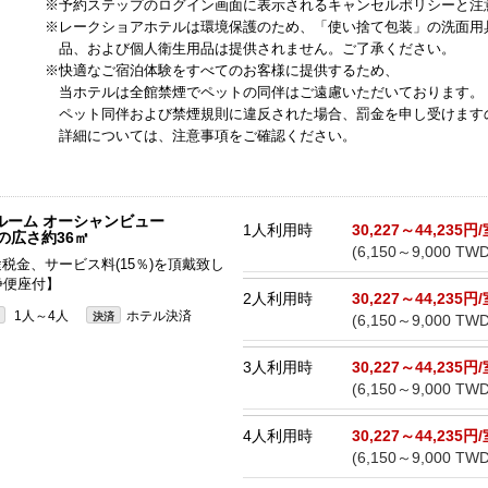
※予約ステップのログイン画面に表示されるキャンセルポリシーと注
※レークショアホテルは環境保護のため、「使い捨て包装」の洗面用
品、および個人衛生用品は提供されません。ご了承ください。
※快適なご宿泊体験をすべてのお客様に提供するため、
当ホテルは全館禁煙でペットの同伴はご遠慮いただいております。
ペット同伴および禁煙規則に違反された場合、罰金を申し受けます
詳細については、注意事項をご確認ください。
ルーム オーシャンビュー
1人利用時
30,227～44,235円
屋の広さ約36㎡
(6,150～9,000 TWD
途税金、サービス料(15％)を頂戴致し
浄便座付】
2人利用時
30,227～44,235円
1人～4人
ホテル決済
決済
(6,150～9,000 TWD
3人利用時
30,227～44,235円
(6,150～9,000 TWD
4人利用時
30,227～44,235円
(6,150～9,000 TWD