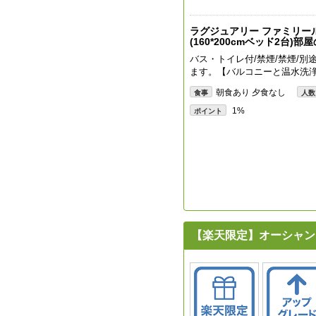
ラグジュアリー ファミリー
(160*200cmベッド2台)部
バス・トイレ付/禁煙/禁煙/別
ます。【バルコニーと温水洗
朝食あり 夕食なし
食事
人数
1%
ポイント
【楽天限定】オーシャン