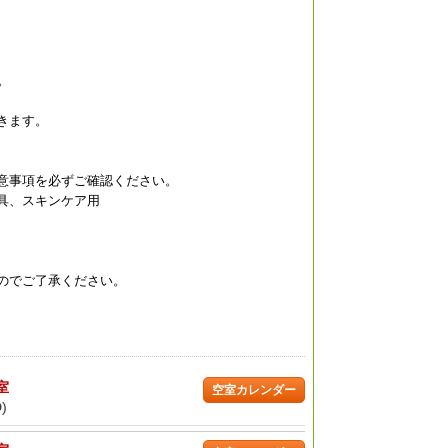
。
きます。
マリオットホテル
サン ユエ ホットス
ホテル Z TAICHUN
ザ ガイ
意事項を必ずご確認ください。
北萬豪酒店)
プリング ホテル(山樂
G（台中逢甲Hotel
（大地酒
温泉會館)
Z）
具、スキンケア用
のでご了承ください。
/室
空室カレンダー
)