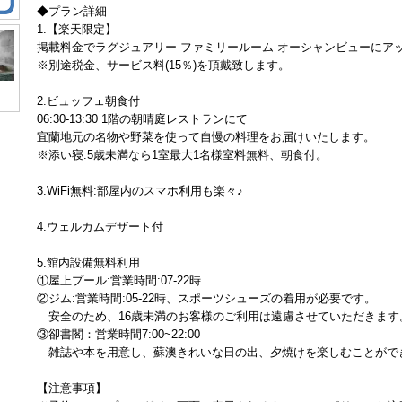
◆プラン詳細
1.【楽天限定】
掲載料金でラグジュアリー ファミリールーム オーシャンビューにア
※別途税金、サービス料(15％)を頂戴致します。
2.ビュッフェ朝食付
06:30-13:30 1階の朝晴庭レストランにて
宜蘭地元の名物や野菜を使って自慢の料理をお届けいたします。
※添い寝:5歳未満なら1室最大1名様室料無料、朝食付。
3.WiFi無料:部屋内のスマホ利用も楽々♪
4.ウェルカムデザート付
5.館内設備無料利用
①屋上プール:営業時間:07-22時
②ジム:営業時間:05-22時、スポーツシューズの着用が必要です。
安全のため、16歳未満のお客様のご利用は遠慮させていただきます
③卻書閣：営業時間7:00~22:00
雑誌や本を用意し、蘇澳きれいな日の出、夕焼けを楽しむことがで
【注意事項】