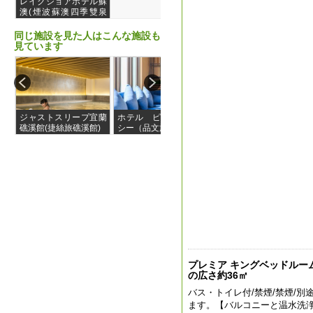
レイクショアホテル蘇
澳(煙波蘇澳四季雙泉
館)
同じ施設を見た人はこんな施設も
見ています
ジャストスリープ宜蘭
ホテル ピン ジャオ
レイクショア ホテ
礁溪館(捷絲旅礁溪館)
シー（品文旅礁溪）
ル 花蓮(煙波大飯店-
花蓮館)
プレミア キングベッドルーム (
の広さ約36㎡
バス・トイレ付/禁煙/禁煙/別
ます。【バルコニーと温水洗