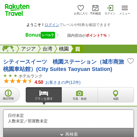
お気に入り
予約確認
ログイン
メニュー
海外
海外
アジア
台湾
桃園
シティースイーツ 桃園
シティースイーツ 桃園ステーション（城市商旅
桃園車站館）(City Suites Taoyuan Station)
ホテルランク
4.50
お客さまの声(
12
件)
施設情報
プランを探す
写真・動画
地図
日付未定
人数未定／部屋数未定
再検索