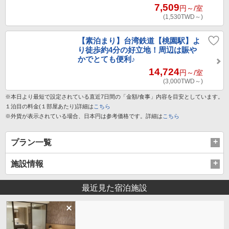
7,509
円～
/室
(1,530
TWD～
)
【素泊まり】台湾鉄道【桃園駅】よ
り徒歩約4分の好立地！周辺は賑や
かでとても便利♪
14,724
円～
/室
(3,000
TWD～
)
※本日より最短で設定されている直近7日間の「金額/食事」内容を目安としています。
１泊目の料金(１部屋あたり)詳細は
こちら
※外貨が表示されている場合、日本円は参考価格です。詳細は
こちら
プラン一覧
施設情報
最近見た宿泊施設