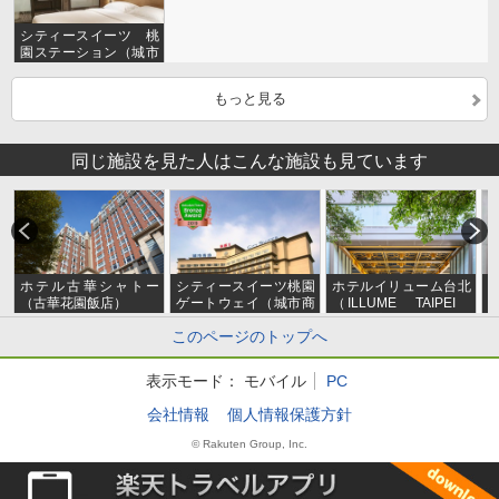
シティースイーツ 桃
園ステーション（城市
商旅桃園車站館）
もっと見る
同じ施設を見た人はこんな施設も見ています
ホテル古華シャトー
シティースイーツ桃園
ホテルイリューム台北
（古華花園飯店）
ゲートウェイ（城市商
（ILLUME TAIPEI
店
旅桃園航空館）
茹曦酒店）★2022年5
このページのトップへ
月リニューアルオープ
ン
表示モード：
モバイル
PC
会社情報
個人情報保護方針
© Rakuten Group, Inc.