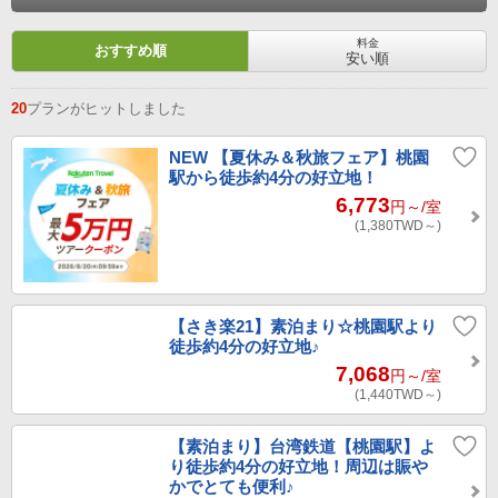
料金
おすすめ順
安い順
20
プランがヒットしました
NEW
【夏休み＆秋旅フェア】桃園
駅から徒歩約4分の好立地！
6,773
円～
/室
(1,380
TWD～
)
【さき楽21】素泊まり☆桃園駅より
徒歩約4分の好立地♪
7,068
円～
/室
(1,440
TWD～
)
【素泊まり】台湾鉄道【桃園駅】よ
り徒歩約4分の好立地！周辺は賑や
かでとても便利♪