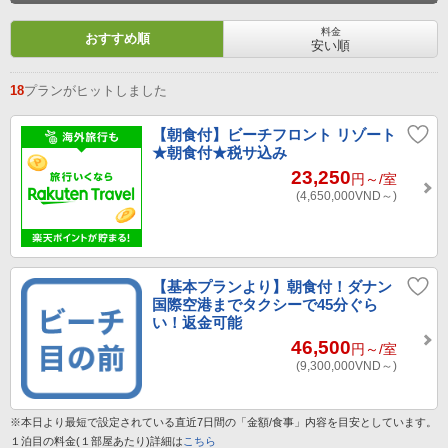
料金
おすすめ順
安い順
18
プランがヒットしました
【朝食付】ビーチフロント リゾート
★朝食付★税サ込み
23,250
円～
/室
(4,650,000
VND～
)
【基本プランより】朝食付！ダナン
国際空港までタクシーで45分ぐら
い！返金可能
46,500
円～
/室
(9,300,000
VND～
)
※本日より最短で設定されている直近7日間の「金額/食事」内容を目安としています。
１泊目の料金(１部屋あたり)詳細は
こちら