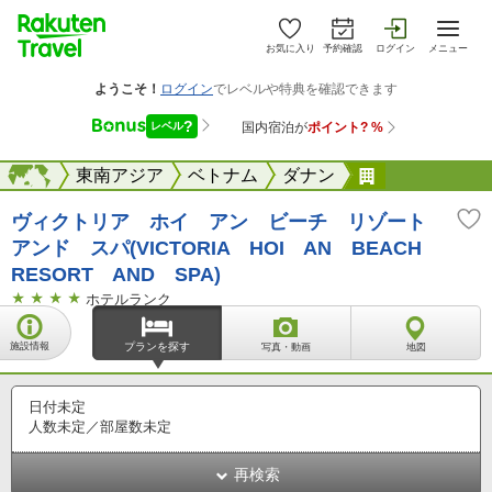
お気に入り
予約確認
ログイン
メニュー
海外
海外
東南アジア
ベトナム
ダナン
VICTORIA 
ヴィクトリア ホイ アン ビーチ リゾート
アンド スパ(VICTORIA HOI AN BEACH
RESORT AND SPA)
ホテルランク
施設情報
プランを探す
写真・動画
地図
日付未定
人数未定／部屋数未定
再検索