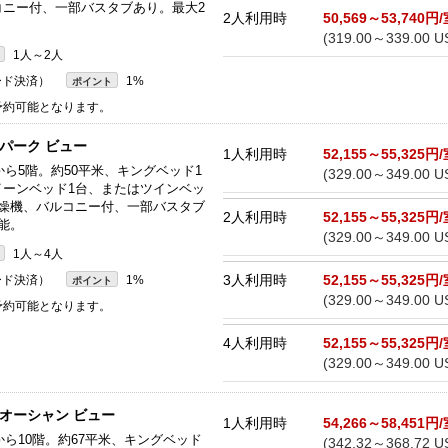
コニー付、一部バスタブあり。最大2
2人利用時
50,569～53,740円
(319.00～339.00 U
1人～2人
ード決済）
1%
ポイント
 予約可能となります。
 パーク ビュー
1人利用時
52,155～55,325円
から5階。約50平米、キングベッド1
(329.00～349.00 U
イーンベッド1台、またはツインベッ
乾燥機、バルコニー付、一部バスタブ
2人利用時
52,155～55,325円
能。
(329.00～349.00 U
1人～4人
3人利用時
52,155～55,325円
ード決済）
1%
ポイント
(329.00～349.00 U
 予約可能となります。
4人利用時
52,155～55,325円
(329.00～349.00 U
 オーシャン ビュー
1人利用時
54,266～58,451円
から10階。約67平米、キングベッド
(342.32～368.72 U