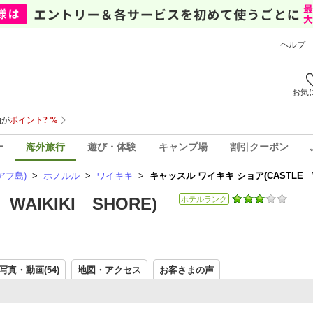
ヘルプ
お気
ー
海外旅行
遊び・体験
キャンプ場
割引クーポン
アフ島)
>
ホノルル
>
ワイキキ
>
キャッスル ワイキキ ショア(CASTLE W
AIKIKI SHORE)
ホテルランク
写真・動画(54)
地図・アクセス
お客さまの声