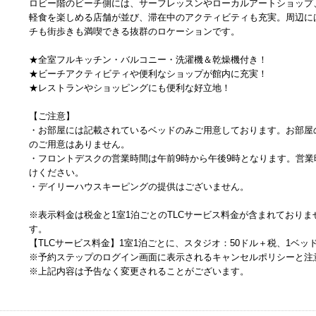
ロビー階のビーチ側には、サーフレッスンやローカルアートショップ
軽食を楽しめる店舗が並び、滞在中のアクティビティも充実。周辺に
チも街歩きも満喫できる抜群のロケーションです。
★全室フルキッチン・バルコニー・洗濯機＆乾燥機付き！
★ビーチアクティビティや便利なショップが館内に充実！
★レストランやショッピングにも便利な好立地！
【ご注意】
・お部屋には記載されているベッドのみご用意しております。お部屋
のご用意はありません。
・フロントデスクの営業時間は午前9時から午後9時となります。営
けください。
・デイリーハウスキーピングの提供はございません。
※表示料金は税金と1室1泊ごとのTLCサービス料金が含まれており
す。
【TLCサービス料金】1室1泊ごとに、スタジオ：50ドル＋税、1ベッ
※予約ステップのログイン画面に表示されるキャンセルポリシーと注
※上記内容は予告なく変更されることがございます。