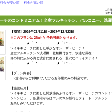
料金が安い順
料金が高い順
1泊
※外
ーチのコンドミニアム！全室フルキッチン、バルコニー、洗濯
【期間】2026年03月11日～2027年12月23日
※このプランは 2泊から 予約可能となります。
‥…━━━★゜+.*・‥…━━━★゜+.*・‥…
ワイキキビーチに面した希少なオン・ザ・ビーチ！
全室フルキッチン＆洗濯機・乾燥機付きで、快適な滞在！
目の前に広がる海と波音に癒される、贅沢なハワイステイ！
‥…━━━★゜+.*・‥…━━━★゜+.*・‥…
【プラン内容】
・2連泊からご利用いただけるお部屋のみの料金です。
【施設紹介】
ワイキキビーチに面した開放感あふれるオン・ザ・ビーチのコンドミ
シャンビュー、低層階からはヤシの木が揺れるフォート・デルッシー
お楽しみいただけます。