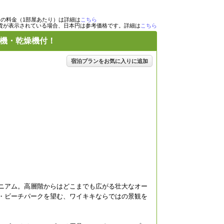
目の料金（1部屋あたり）は詳細は
こちら
貨が表示されている場合、日本円は参考価格です。詳細は
こちら
機・乾燥機付！
宿泊プランをお気に入りに追加
ニアム。高層階からはどこまでも広がる壮大なオー
・ビーチパークを望む、ワイキキならではの景観を