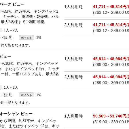
パーク ビュー
1人利用時
41,711～45,814円
から5階。約37平米、キングベッド1
(263.12～289.00 U
台、キッチン、洗濯機・乾燥機、バル
最大2名様までご利用可能。
2人利用時
41,711～45,814円
(263.12～289.00 U
1人～2人
ード決済）
1%
ポイント
 予約可能となります。
 ビュー
1人利用時
45,814～48,984円
から10階。約37平米、キングベッド
(289.00～309.00 U
台、またはツインベッド2台、キッチ
ニー付、一部バスタブあり。最大2名
2人利用時
45,814～48,984円
(289.00～309.00 U
1人～2人
ード決済）
1%
ポイント
 予約可能となります。
オーシャン ビュー
1人利用時
50,569～53,740円
階から15階。約37平米、キングベッ
(319.00～339.00 U
1台、またはツインベッド2台、キッ