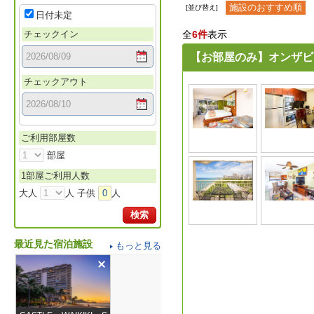
施設のおすすめ順
[並び替え]
日付未定
チェックイン
全
6件
表示
【お部屋のみ】オンザビ
チェックアウト
ご利用部屋数
部屋
1部屋ご利用人数
大人
人 子供
0
人
検索
最近見た宿泊施設
もっと見る