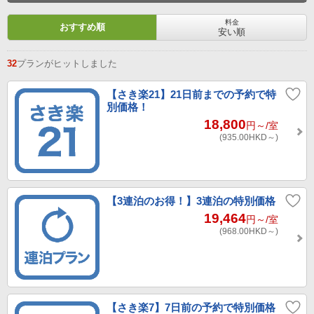
料金
おすすめ順
安い順
32
プランがヒットしました
【さき楽21】21日前までの予約で特
別価格！
18,800
円～
/室
(935.00
HKD～
)
【3連泊のお得！】3連泊の特別価格
19,464
円～
/室
(968.00
HKD～
)
【さき楽7】7日前の予約で特別価格