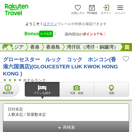
お気に入り
予約確認
ログイン
メニュー
海外
アジア
海外
香港
香港島
湾仔区（湾仔・銅鑼湾）
グローセスター ルック コック ホンコン(香
港六国酒店)(GLOUCESTER LUK KWOK HONG
KONG )
ホテルランク
施設情報
プランを探す
写真・動画
地図
日付未定
人数未定／部屋数未定
再検索