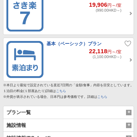
19,906
円～
/室
(990.00
HKD～
)
基本（ベーシック）プラン
22,118
円～
/室
(1,100.00
HKD～
)
※本日より最短で設定されている直近7日間の「金額/食事」内容を目安としています。
１泊目の料金(１部屋あたり)詳細は
こちら
※外貨が表示されている場合、日本円は参考価格です。詳細は
こちら
プラン一覧
施設情報