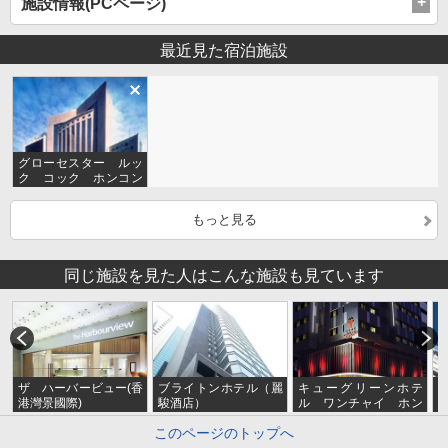
施設情報(PCページ)
最近見た宿泊施設
グローセスター ルッ
ク コック ホンコン
(香港六国酒店)
もっと見る
同じ施設を見た人はこんな施設も見ています
ザ ハーバービュー(香
ブライトンホテル（麗
キューグリーンホテ
港灣景國際)
駿酒店）
ル ワンチャイ ホン
テ
コン香港灣仔睿景酒店
このページのトップへ