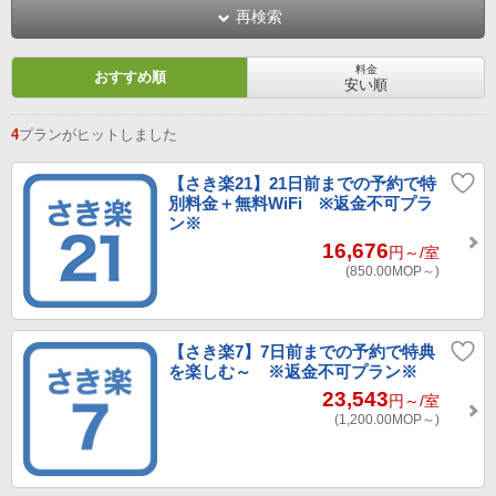
再検索
料金
おすすめ順
安い順
4
プランがヒットしました
【さき楽21】21日前までの予約で特
別料金＋無料WiFi ※返金不可プラ
ン※
16,676
円～
/室
(850.00
MOP～
)
【さき楽7】7日前までの予約で特典
を楽しむ～ ※返金不可プラン※
23,543
円～
/室
(1,200.00
MOP～
)