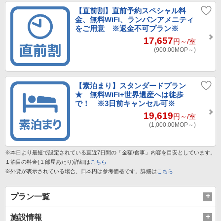
【直前割】直前予約スペシャル料
金、無料WiFi、ランバンアメニティ
をご用意 ※返金不可プラン※
17,657
円～
/室
(900.00
MOP～
)
【素泊まり】スタンダードプラン
★ 無料WiFi+世界遺産へは徒歩
で！ ※3日前キャンセル可※
19,619
円～
/室
(1,000.00
MOP～
)
※本日より最短で設定されている直近7日間の「金額/食事」内容を目安としています。
１泊目の料金(１部屋あたり)詳細は
こちら
※外貨が表示されている場合、日本円は参考価格です。詳細は
こちら
プラン一覧
施設情報