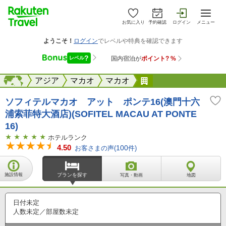
お気に入り
予約確認
ログイン
メニュー
海外
海外
アジア
マカオ
マカオ
ソフィテルマカオ ア
ソフィテルマカオ アット ポンテ16(澳門十六
浦索菲特大酒店)(SOFITEL MACAU AT PONTE
16)
ホテルランク
4.50
お客さまの声(
100
件)
施設情報
プランを探す
写真・動画
地図
日付未定
人数未定／部屋数未定