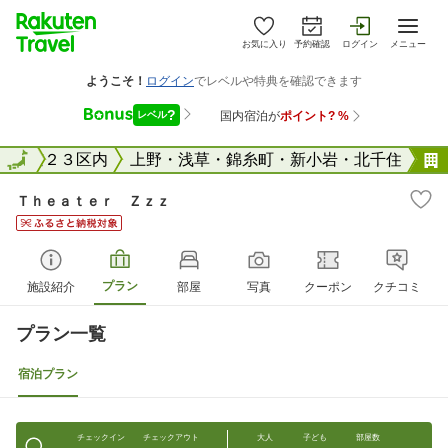
お気に入り
予約確認
ログイン
メニュー
東京２３区内
全国
上野・浅草・錦糸町・新小岩・北千住
Ｔｈｅａｔｅｒ Ｚｚｚ
プラン
施設紹介
部屋
写真
クーポン
クチコミ
プラン一覧
宿泊プラン
チェックイン
チェックアウト
大人
子ども
部屋数