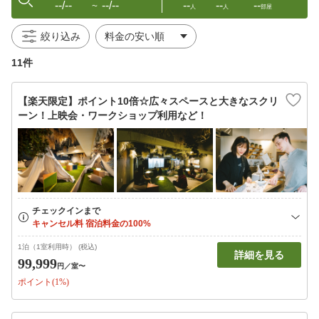
--/--
--/--
--
--
--
〜
人
人
部屋
絞り込み
11件
【楽天限定】ポイント10倍☆広々スペースと大きなスクリ
ーン！上映会・ワークショップ利用など！
1泊（1室利用時） (税込)
詳細を見る
99,999
円
／室〜
ポイント(1%)