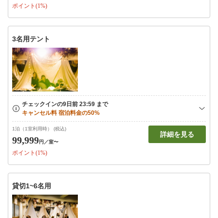
ポイント(1%)
3名用テント
1泊（1室利用時） (税込)
詳細を見る
99,999
円
／室〜
ポイント(1%)
貸切1~6名用