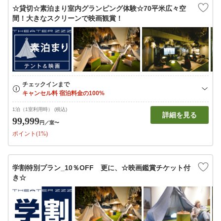
☆貸切☆素泊まり室内グランピング体験☆70平米広々空
間！大きなスクリーンで映画観賞！
1泊（1室利用時） (税込)
詳細を見る
99,999
円
／室〜
ポイント(1%)
学割特別プラン_10％OFF 更に、☆映画鑑賞チケット付
き☆