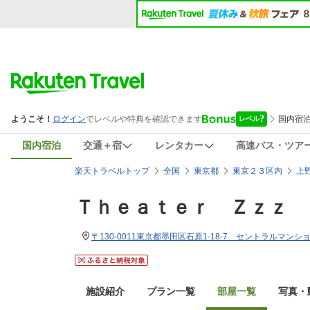
国内宿泊
交通＋宿
レンタカー
高速バス・ツア
楽天トラベルトップ
全国
東京都
東京２３区内
上
Ｔｈｅａｔｅｒ Ｚｚｚ
〒130-0011東京都墨田区石原1-18-7 セントラルマンシ
施設紹介
プラン一覧
部屋一覧
写真・動