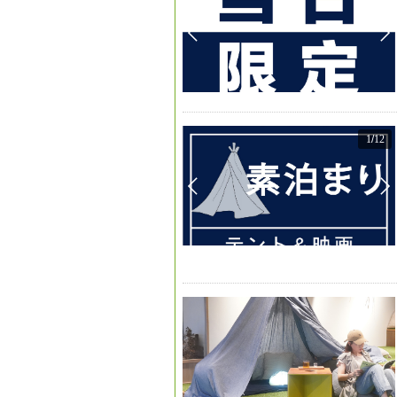
1
/
12