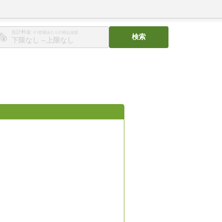
合計料金
※1部屋あたりの税込金額
検索
〜