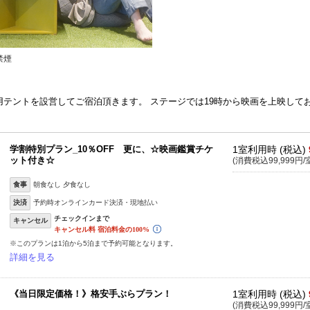
禁煙
テントを設営してご宿泊頂きます。 ステージでは19時から映画を上映して
学割特別プラン_10％OFF 更に、☆映画鑑賞チケ
1室利用時 (税込)
ット付き☆
(消費税込99,999円/
食事
朝食なし 夕食なし
決済
予約時オンラインカード決済・現地払い
キャンセル
※このプランは1泊から5泊まで予約可能となります。
詳細を見る
《当日限定価格！》格安手ぶらプラン！
1室利用時 (税込)
(消費税込99,999円/