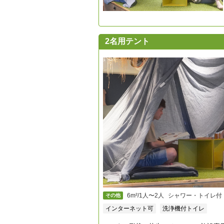
2名用テント
6m²/1人〜2人
シャワー・トイレ付
その他
インターネット可
洗浄機付トイレ