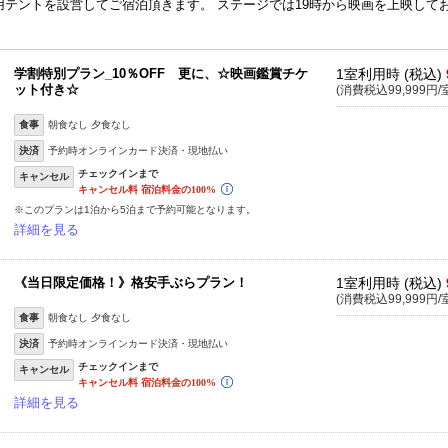
テントを設営してご宿泊頂きます。 ステージでは19時から映画を上映して
学割特別プラン_10％OFF 更に、☆映画鑑賞チケ
1室利用時 (税込)
ット付き☆
(消費税込99,999円/
食事
朝食なし 夕食なし
決済
予約時オンラインカード決済・現地払い
キャンセル
※このプランは1泊から5泊まで予約可能となります。
詳細を見る
《当日限定価格！》格安手ぶらプラン！
1室利用時 (税込)
(消費税込99,999円/
食事
朝食なし 夕食なし
決済
予約時オンラインカード決済・現地払い
キャンセル
詳細を見る