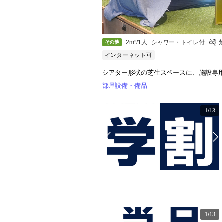
2m²/1人
シャワー・トイレ付
その他
インターネット可
シアター形状の芝生スペースに、施設専用
部屋設備・備品
1
/
13
1
/
13