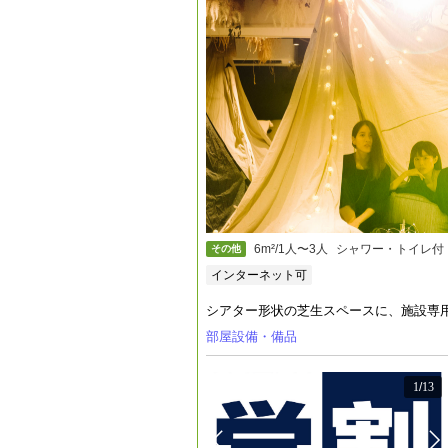
6m²/1人〜3人
シャワー・トイレ付
その他
インターネット可
シアター形状の芝生スペースに、施設専用
部屋設備・備品
1
/
13