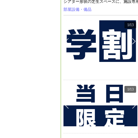
シアター形状の芝生スペースに、施設専用
部屋設備・備品
1
/
13
1
/
13