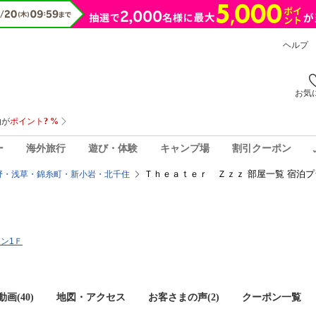
ヘルプ
お気
ー
海外旅行
遊び・体験
キャンプ場
割引クーポン
Ｔｈｅａｔｅｒ Ｚｚｚ 部屋一覧 宿泊
野・浅草・錦糸町・新小岩・北千住
ョン1Ｆ
画(40)
地図・アクセス
お客さまの声(
2
)
クーポン一覧