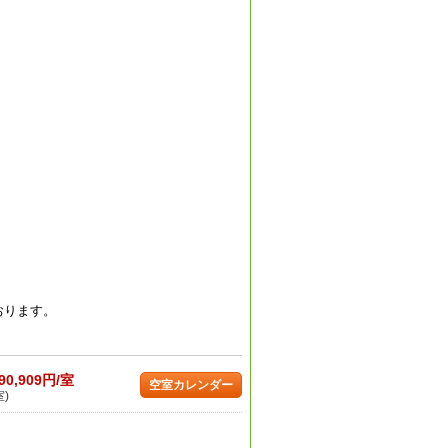
おります。
90,909円/室
空室カレンダー
室)