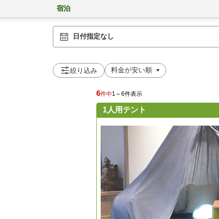
宿泊
日付指定なし
絞り込み
6
件中
1～6件表示
1人用テント