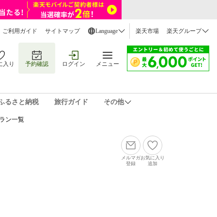
ご利用ガイド
サイトマップ
Language
楽天市場
楽天グループ
に入り
予約確認
ログイン
メニュー
ふるさと納税
旅行ガイド
その他
プラン一覧
メルマガ
お気に入り
登録
追加