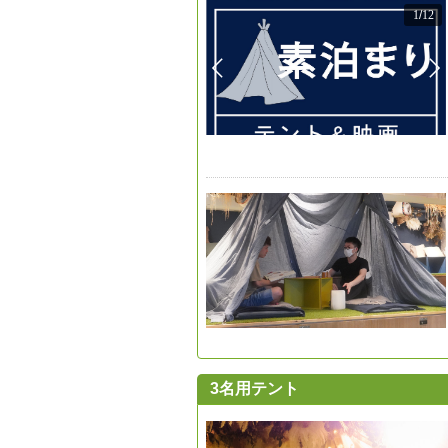
1
/
12
3名用テント