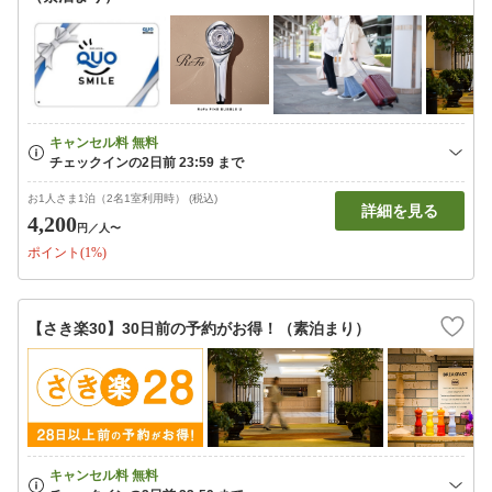
お1人さま1泊（2名1室利用時） (税込)
詳細を見る
4,200
円
／人〜
ポイント(1%)
【さき楽30】30日前の予約がお得！（素泊まり）