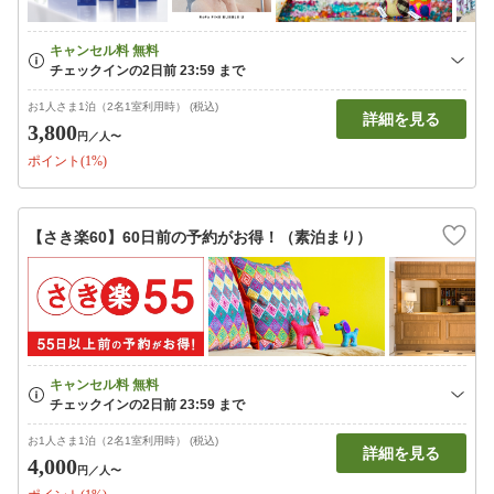
お1人さま1泊（2名1室利用時） (税込)
詳細を見る
3,800
円
／人〜
ポイント(1%)
【さき楽60】60日前の予約がお得！（素泊まり）
お1人さま1泊（2名1室利用時） (税込)
詳細を見る
4,000
円
／人〜