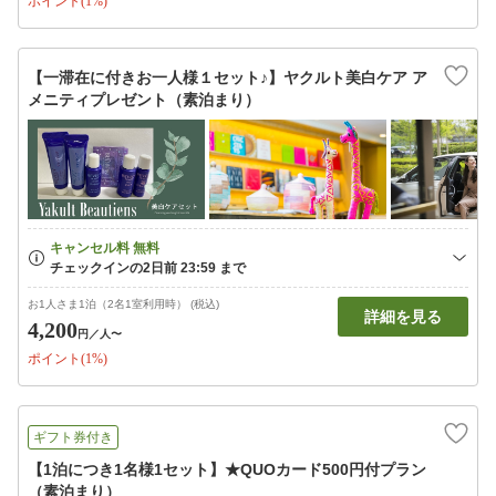
ポイント(1%)
【一滞在に付きお一人様１セット♪】ヤクルト美白ケア ア
メニティプレゼント（素泊まり）
お1人さま1泊（2名1室利用時） (税込)
詳細を見る
4,200
円
／人〜
ポイント(1%)
ギフト券付き
【1泊につき1名様1セット】★QUOカード500円付プラン
（素泊まり）