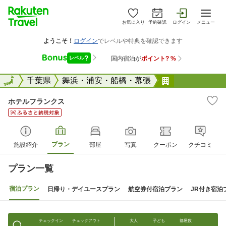
お気に入り
予約確認
ログイン
メニュー
全国
全国
千葉県
舞浜・浦安・船橋・幕張
ホテルフラン
ホテルフランクス
プラン
施設紹介
部屋
写真
クーポン
クチコミ
プラン一覧
宿泊プラン
日帰り・デイユースプラン
航空券付宿泊プラン
JR付き宿泊
チェックイン
チェックアウト
大人
子ども
部屋数