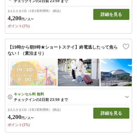
お1人さま1泊（2名1室利用時） (税込)
詳細を見る
4,200
円
／人〜
ポイント(1%)
【19時から朝9時★ショートステイ】終電逃したって焦ら
ない！（素泊まり）
お1人さま1泊（2名1室利用時） (税込)
詳細を見る
4,200
円
／人〜
ポイント(1%)