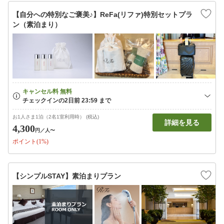
【自分への特別なご褒美♪】ReFa(リファ)特別セットプラ
ン（素泊まり）
お1人さま1泊（2名1室利用時） (税込)
詳細を見る
4,300
円
／人〜
ポイント(1%)
【シンプルSTAY】素泊まりプラン