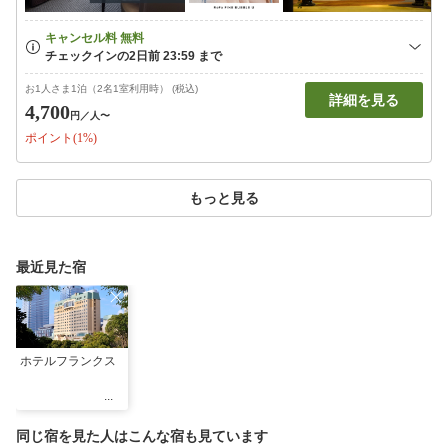
お1人さま1泊（2名1室利用時） (税込)
詳細を見る
4,700
円
／人〜
ポイント(1%)
もっと見る
最近見た宿
ホテルフランクス
同じ宿を見た人はこんな宿も見ています