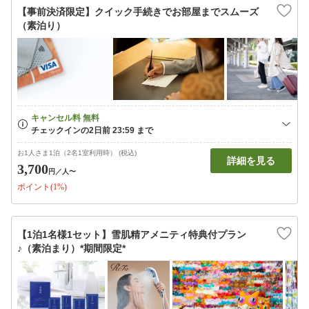
【事前決済限定】クイック手続きでお部屋までスムーズ
（素泊り）
お1人さま1泊（2名1室利用時） (税込)
詳細を見る
3,700
円
／人〜
ポイント(1%)
【1泊1名様1セット】雪肌精アメニティ特典付プラン
♪（素泊まり）*期間限定*