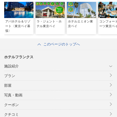
アパホテル＆リゾ
ラ・ジェント・ホ
ホテルエミオン東
コンフォー
ート〈東京ベイ幕
テル東京ベイ
京ベイ
ーツ東京ベ
張〉
このページのトップへ
ホテルフランクス
施設紹介
プラン
部屋
写真・動画
クーポン
クチコミ