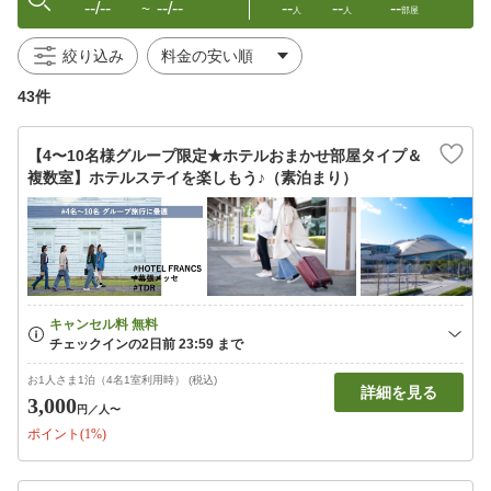
--/--
--/--
--
--
--
〜
人
人
部屋
絞り込み
43件
【4〜10名様グループ限定★ホテルおまかせ部屋タイプ＆
複数室】ホテルステイを楽しもう♪（素泊まり）
お1人さま1泊（4名1室利用時） (税込)
詳細を見る
3,000
円
／人〜
ポイント(1%)